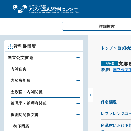
詳細検索
資料群階層
トップ
詳細検
国立公文書館
支那
件名
内閣官房
階層
国立公文
内閣法制局
太政官・内閣関係
件名標題
総理庁・総理府関係
レファレンスコ
枢密院関係文書
所蔵館における
御下附案