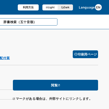
Language
EN
利用方法
Light
Dark
辞書検索
（五十音順）
印刷用ページ
配付案
閲覧
マークがある場合は、外部サイトにリンクします。