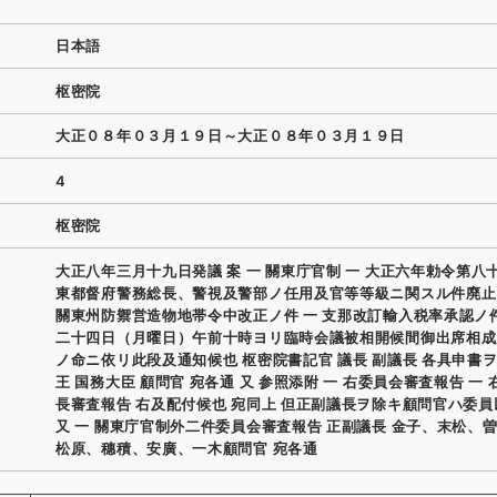
日本語
枢密院
大正０８年０３月１９日～大正０８年０３月１９日
4
枢密院
大正八年三月十九日発議 案 一 關東庁官制 一 大正六年勅令第八
東都督府警務総長、警視及警部ノ任用及官等等級ニ関スル件廃止
關東州防禦営造物地帯令中改正ノ件 一 支那改訂輸入税率承認ノ
二十四日（月曜日）午前十時ヨリ臨時会議被相開候間御出席相成
ノ命ニ依リ此段及通知候也 枢密院書記官 議長 副議長 各具申書ヲ
王 国務大臣 顧問官 宛各通 又 参照添附 一 右委員会審査報告 一
長審査報告 右及配付候也 宛同上 但正副議長ヲ除キ顧問官ハ委
又 一 關東庁官制外二件委員会審査報告 正副議長 金子、末松、
松原、穗積、安廣、一木顧問官 宛各通