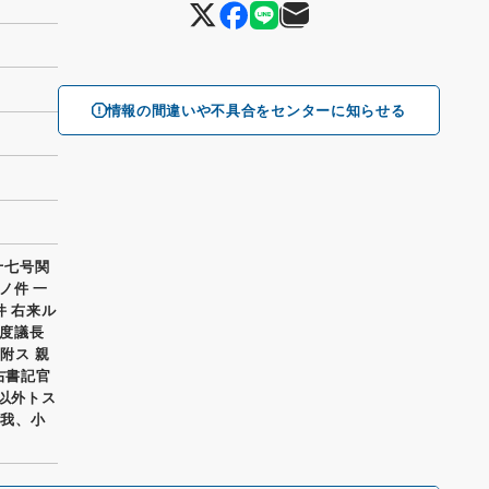
情報の間違いや不具合をセンターに知らせる
十七号関
ノ件 一
件 右来ル
度議長
附ス 親
 右書記官
員以外トス
曽我、小