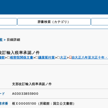
辞書検索
（カテゴリ）
索
目録詳細
改訂輸入税率承認ノ件
書館
枢密院関係文書
議案配付案
大正
自大正八年至大正十年・
支那改訂輸入税率承認ノ件
ード
A03033855900
請求番
枢Ｅ00005100（所蔵館：国立公文書館）