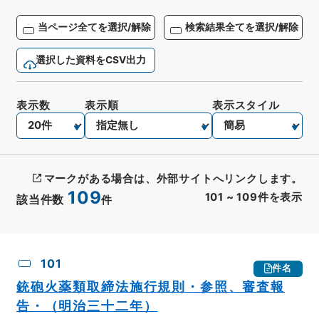
当ページ全てを選択/解除
検索結果全てを選択/解除
選択した資料をCSV出力
表示数
表示順
表示スタイル
マークがある場合は、外部サイトへリンクします。
109
101
~
109
件を表示
該当件数
件
CSV出力
No.
概要情報
画像等
101
件名
銃砲火薬類取締法施行規則・参照、審査報
告・（明治三十二年）