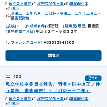
国立公文書館
枢密院関係文書
議案配付案
明治
明治二十五年八月十二日起～明治三十二年十二月止・
議案配附簿
[
規模
]
3
[
作成者名称
]
枢密院
[
組織歴/履歴
]
枢密院
[
資料作成年月日
]
明治３２年～明治３２年
[
レファレンスコード
]
A03033841500
閲覧
102
件名
私立学校令委員会報告、開港々則中改正ノ件
（参照、審査報告）・（明治三十二年）
国立公文書館
枢密院関係文書
議案配付案
明治