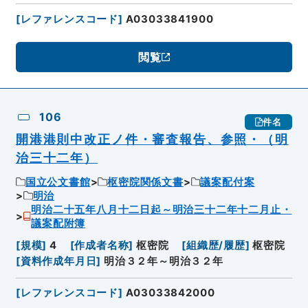
[
レファレンスコード
]
A03033841900
閲覧
106
件名
開港港則中改正ノ件・審査報告、参照・（明
治三十二年）
国立公文書館
枢密院関係文書
議案配付案
明治
明治二十五年八月十二日起～明治三十二年十二月止・
議案配附簿
[
規模
]
4
[
作成者名称
]
枢密院
[
組織歴/履歴
]
枢密院
[
資料作成年月日
]
明治３２年～明治３２年
[
レファレンスコード
]
A03033842000