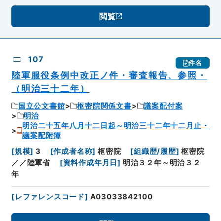
閲覧
107
件名
陸軍服役条例中改正ノ件・審査報告、参照・
（明治三十二年）
国立公文書館
枢密院関係文書
議案配付案
明治
明治二十五年八月十二日起～明治三十二年十二月止・
議案配附簿
[
規模
]
3
[
作成者名称
]
枢密院
[
組織歴/履歴
]
枢密院
／／陸軍省
[
資料作成年月日
]
明治３２年～明治３２
年
[
レファレンスコード
]
A03033842100