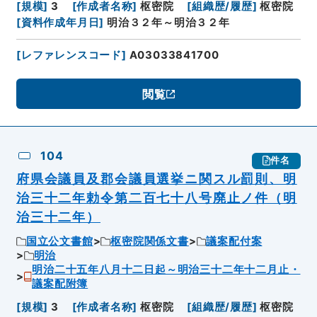
[
規模
]
3
[
作成者名称
]
枢密院
[
組織歴/履歴
]
枢密院
[
資料作成年月日
]
明治３２年～明治３２年
[
レファレンスコード
]
A03033841700
閲覧
104
件名
府県会議員及郡会議員選挙ニ関スル罰則、明
治三十二年勅令第二百七十八号廃止ノ件（明
治三十二年）
国立公文書館
枢密院関係文書
議案配付案
明治
明治二十五年八月十二日起～明治三十二年十二月止・
議案配附簿
[
規模
]
3
[
作成者名称
]
枢密院
[
組織歴/履歴
]
枢密院