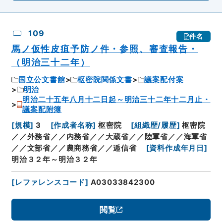
109
件名
馬ノ仮性皮疽予防ノ件・参照、審査報告・
（明治三十二年）
国立公文書館
枢密院関係文書
議案配付案
明治
明治二十五年八月十二日起～明治三十二年十二月止・
議案配附簿
[
規模
]
3
[
作成者名称
]
枢密院
[
組織歴/履歴
]
枢密院
／／外務省／／内務省／／大蔵省／／陸軍省／／海軍省
／／文部省／／農商務省／／逓信省
[
資料作成年月日
]
明治３２年～明治３２年
[
レファレンスコード
]
A03033842300
閲覧