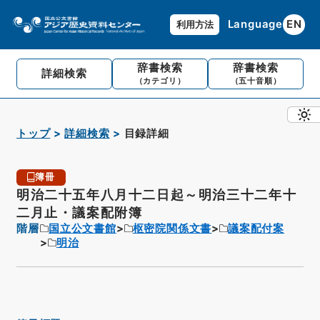
Language
EN
利用方法
辞書検索
辞書検索
詳細検索
（カテゴリ）
（五十音順）
トップ
詳細検索
目録詳細
簿冊
明治二十五年八月十二日起～明治三十二年十
二月止・議案配附簿
階層
国立公文書館
枢密院関係文書
議案配付案
明治