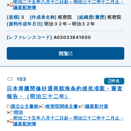
明治二十五年八月十二日起～明治三十二年十二月止・
議案配附簿
[
規模
]
3
[
作成者名称
]
枢密院
[
組織歴/履歴
]
枢密院
[
資料作成年月日
]
明治３２年～明治３２年
[
レファレンスコード
]
A03033841600
閲覧
103
件名
日本希臘間修好通商航海条約後批准案・審査
報告・（明治三十二年）
国立公文書館
枢密院関係文書
議案配付案
明治
明治二十五年八月十二日起～明治三十二年十二月止・
議案配附簿