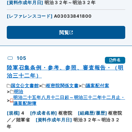
[
資料作成年月日
]
明治３２年～明治３２年
[
レファレンスコード
]
A03033841800
閲覧
105
件名
陸軍召集条例・参考、参照、審査報告・（明
治三十二年）
国立公文書館
枢密院関係文書
議案配付案
明治
明治二十五年八月十二日起～明治三十二年十二月止・
議案配附簿
[
規模
]
4
[
作成者名称
]
枢密院
[
組織歴/履歴
]
枢密院
／／陸軍省
[
資料作成年月日
]
明治３２年～明治３２
年