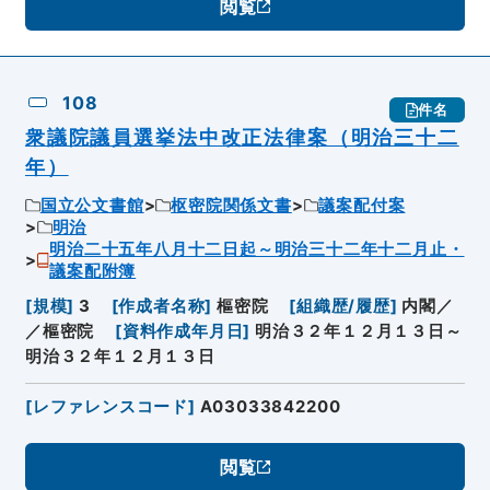
閲覧
108
件名
衆議院議員選挙法中改正法律案（明治三十二
年）
国立公文書館
枢密院関係文書
議案配付案
明治
明治二十五年八月十二日起～明治三十二年十二月止・
議案配附簿
[
規模
]
3
[
作成者名称
]
樞密院
[
組織歴/履歴
]
内閣／
／樞密院
[
資料作成年月日
]
明治３２年１２月１３日～
明治３２年１２月１３日
[
レファレンスコード
]
A03033842200
閲覧