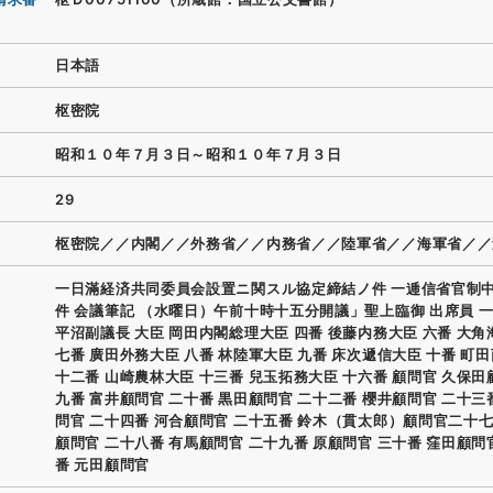
日本語
枢密院
昭和１０年７月３日～昭和１０年７月３日
29
枢密院／／内閣／／外務省／／内務省／／陸軍省／／海軍省／／
一日滿経済共同委員会設置ニ関スル協定締結ノ件 一逓信省官制
件 会議筆記 （水曜日）午前十時十五分開議」聖上臨御 出席員 
平沼副議長 大臣 岡田内閣総理大臣 四番 後藤内務大臣 六番 大
七番 廣田外務大臣 八番 林陸軍大臣 九番 床次遞信大臣 十番 町
十二番 山崎農林大臣 十三番 兒玉拓務大臣 十六番 顧問官 久保田
九番 富井顧問官 二十番 黒田顧問官 二十二番 櫻井顧問官 二十三
問官 二十四番 河合顧問官 二十五番 鈴木（貫太郎）顧問官二十七
顧問官 二十八番 有馬顧問官 二十九番 原顧問官 三十番 窪田顧問
番 元田顧問官