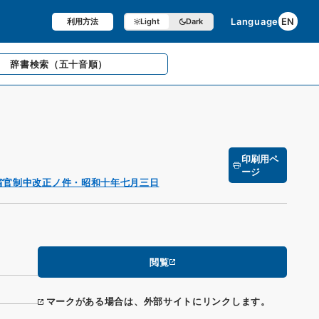
Language
EN
利用方法
Light
Dark
辞書検索
（五十音順）
印刷用ペ
ージ
省官制中改正ノ件・昭和十年七月三日
閲覧
マークがある場合は、外部サイトにリンクします。