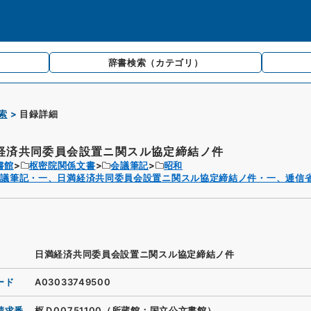
辞書検索
（カテゴリ）
索
目録詳細
経済共同委員会設置ニ関スル協定締結ノ件
書館
枢密院関係文書
会議筆記
昭和
会議筆記・一、日満経済共同委員会設置ニ関スル協定締結ノ件・一、逓信
日満経済共同委員会設置ニ関スル協定締結ノ件
ード
A03033749500
請求番
枢Ｄ00751100（所蔵館：国立公文書館）