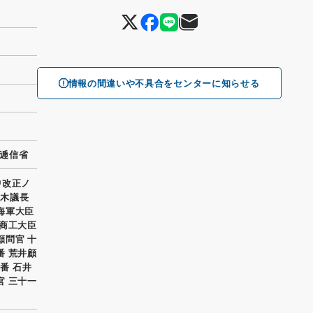
情報の間違いや不具合をセンターに知らせる
逓信省
中改正ノ
一木議長
角海軍大臣
田商工大臣
顧問官 十
番 荒井顧
番 石井
官 三十一