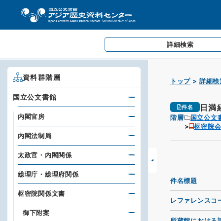
詳細検索
資料群階層
トップ
詳細検
国立公文書館
日満
件名
内閣官房
階層
国立公文
枢密院
内閣法制局
太政官・内閣関係
総理庁・総理府関係
件名標題
枢密院関係文書
レファレンスコ
御下附案
所蔵館における