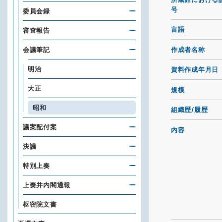
号
委員会録
言語
審査報告
作成者名称
会議筆記
明治
資料作成年月日
大正
規模
昭和
組織歴/履歴
議案配付案
内容
決議
特別上奏
上奏并内閣通報
枢密院文書