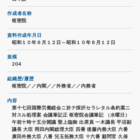
作成者名称
枢密院
資料作成年月日
昭和１０年６月１２日～昭和１０年６月１２日
規模
204
組織歴/履歴
枢密院／／内閣／／外務省／／内務省
内容
第十七回国際労働総会ニ於テ採択セラレタル条約案ニ
対スル処理案 会議筆記正 枢密院会議筆記 （水曜日）
午前十時十五分開議 聖上臨御 出席員 一木議長 平沼副
議長 大臣 岡田内閣総理大臣 四番 後藤内務大臣 六番
廣田外務大臣 八番 兒玉拓務大臣 十六番 顧問官 久保