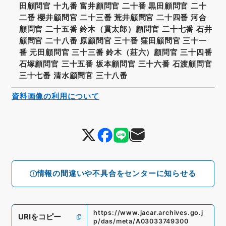
田顧問官 十九番 富井顧問官 二十番 黒田顧問官 二十
二番 櫻井顧問官 二十三番 荒井顧問官 二十四番 河合
顧問官 二十五番 鈴木（貫太郎）顧問官 二十七番 石井
顧問官 二十八番 原顧問官 三十番 窪田顧問官 三十一
番 元田顧問官 三十三番 鈴木（莊六）顧問官 三十四番
石塚顧問官 三十五番 坂本顧問官 三十六番 石渡顧問官
三十七番 清水顧問官 三十八番
資料画像の利用について
情報の間違いや不具合をセンターに知らせる
https://www.jacar.archives.go.j
URIをコピー
p/das/meta/A03033749300