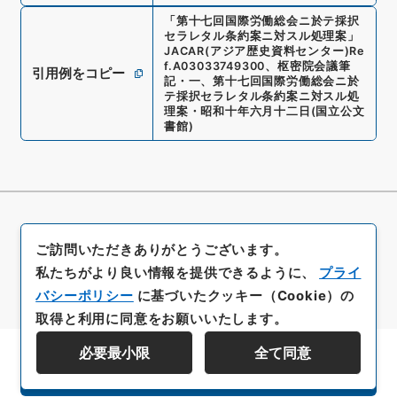
「
第十七回国際労働総会ニ於テ採択
セラレタル条約案ニ対スル処理案
」
JACAR(アジア歴史資料センター)
Re
f.
A03033749300
、
枢密院会議筆
引用例をコピー
記・一、第十七回国際労働総会ニ於
テ採択セラレタル条約案ニ対スル処
理案・昭和十年六月十二日
(
国立公文
書館
)
ご訪問いただきありがとうございます。
私たちがより良い情報を提供できるように、
プライ
バシーポリシー
に基づいたクッキー（Cookie）の
取得と利用に同意をお願いいたします。
必要最小限
全て同意
資料群階層を表示する