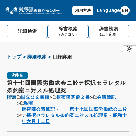
Language
EN
利用方法
辞書検索
辞書検索
詳細検索
（カテゴリ）
（五十音順）
トップ
詳細検索
目録詳細
件名
第十七回国際労働総会ニ於テ採択セラレタル
条約案ニ対スル処理案
階層
国立公文書館
枢密院関係文書
会議筆記
昭和
枢密院会議筆記・一、第十七回国際労働総会ニ於
テ採択セラレタル条約案ニ対スル処理案・昭和十
年六月十二日