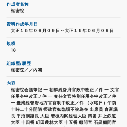
作成者名称
枢密院
資料作成年月日
大正１５年０６月０９日～大正１５年０６月０９日
規模
18
組織歴/履歴
枢密院／／内閣
内容
枢密院会議筆記 一 朝鮮総督府官政中改正ノ件 一 文官
任用令中改正ノ件 一 奏任文官特別任用令中改正ノ件
一 臺湾総督府地方官官制中改正ノ件 （水曜日）午前
十時二十分開議 摂政官御臨場不被為在 出席員 倉富議
長 平沼副議長 大臣 若槻内閣総理大臣 四番 井上鉄道
大臣 十四番 町田農林大臣 十五番 顧問官 石黒顧問官