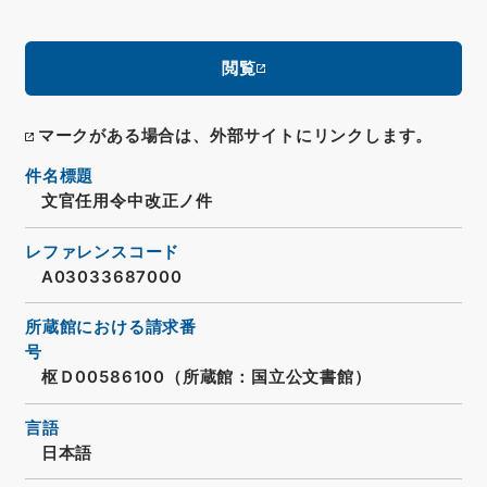
閲覧
マークがある場合は、外部サイトにリンクします。
件名標題
文官任用令中改正ノ件
レファレンスコード
A03033687000
所蔵館における請求番
号
枢Ｄ00586100（所蔵館：国立公文書館）
言語
日本語