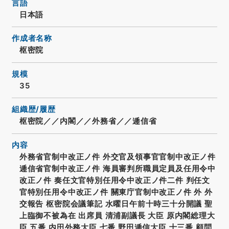
言語
日本語
作成者名称
枢密院
規模
35
組織歴/履歴
枢密院／／内閣／／外務省／／逓信省
内容
外務省官制中改正ノ件 外交官及領事官官制中改正ノ件
逓信省官制中改正ノ件 海員審判所職員定員及任用令中
改正ノ件 奏任文官特別任用令中改正ノ件二件 判任文
官特別任用令中改正ノ件 關東庁官制中改正ノ件 外 外
交報告 枢密院会議筆記 水曜日午前十時三十分開議 聖
上臨御不被為在 出席員 清浦副議長 大臣 原内閣総理大
臣 五番 内田外務大臣 七番 野田逓信大臣 十三番 顧問