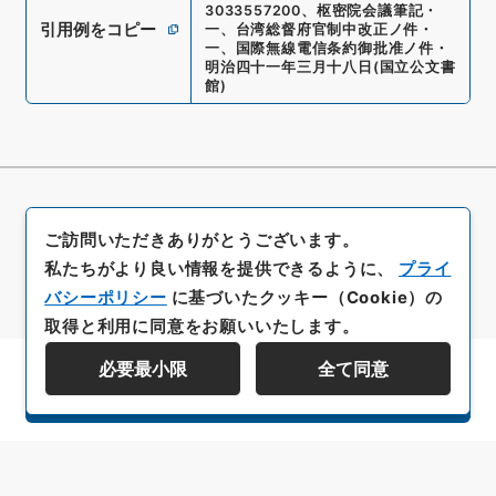
3033557200
、
枢密院会議筆記・
引用例をコピー
一、台湾総督府官制中改正ノ件・
一、国際無線電信条約御批准ノ件・
明治四十一年三月十八日
(
国立公文書
館
)
ご訪問いただきありがとうございます。
私たちがより良い情報を提供できるように、
プライ
バシーポリシー
に基づいたクッキー（Cookie）の
取得と利用に同意をお願いいたします。
必要最小限
全て同意
資料群階層を表示する
All rights reserved/Copyright©
Japan Center for Asian Historical Records