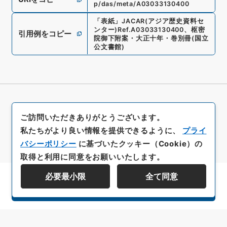
p/das/meta/A03033130400
「
表紙
」
JACAR(アジア歴史資料セ
ンター)
Ref.
A03033130400
、
枢密
引用例をコピー
院御下附案・大正十年・巻別冊
(
国立
公文書館
)
ご訪問いただきありがとうございます。
私たちがより良い情報を提供できるように、
プライ
バシーポリシー
に基づいたクッキー（Cookie）の
取得と利用に同意をお願いいたします。
必要最小限
全て同意
資料群階層を表示する
All rights reserved/Copyright©