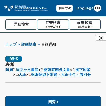
Language
EN
利用方法
辞書検索
辞書検索
詳細検索
（カテゴリ）
（五十音順）
トップ
詳細検索
目録詳細
件名
表紙
階層
国立公文書館
枢密院関係文書
御下附案
大正
枢密院御下附案・大正十年・巻別冊
閲覧