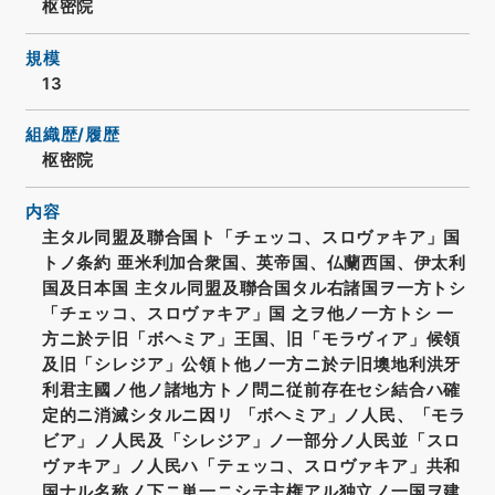
枢密院
規模
13
組織歴/履歴
枢密院
内容
主タル同盟及聯合国ト「チェッコ、スロヴァキア」国
トノ条約 亜米利加合衆国、英帝国、仏蘭西国、伊太利
国及日本国 主タル同盟及聯合国タル右諸国ヲ一方トシ
「チェッコ、スロヴァキア」国 之ヲ他ノ一方トシ 一
方ニ於テ旧「ボヘミア」王国、旧「モラヴィア」候領
及旧「シレジア」公領ト他ノ一方ニ於テ旧墺地利洪牙
利君主國ノ他ノ諸地方トノ問ニ従前存在セシ結合ハ確
定的ニ消滅シタルニ因リ 「ボヘミア」ノ人民、「モラ
ビア」ノ人民及「シレジア」ノ一部分ノ人民並「スロ
ヴァキア」ノ人民ハ「テェッコ、スロヴァキア」共和
国ナル名称ノ下ニ単一ニシテ主権アル独立ノ一国ヲ建