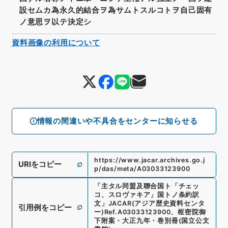
設セムカ為永久的結合ヲ為サムトスルコトヲ自己固有
ノ意思ヲ以テ決定シ
資料画像の利用について
情報の間違いや不具合をセンターに知らせる
https://www.jacar.archives.go.j
URIをコピー
p/das/meta/A03033123900
「
主タル同盟及聯合国ト「チェッ
コ、スロヴァキア」国トノ条約訳
文
」
JACAR(アジア歴史資料センタ
引用例をコピー
ー)
Ref.
A03033123900
、
枢密院御
下附案・大正九年・巻別冊
(
国立公文