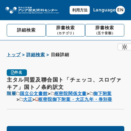
Language
EN
利用方法
辞書検索
辞書検索
詳細検索
（カテゴリ）
（五十音順）
トップ
詳細検索
目録詳細
件名
主タル同盟及聯合国ト「チェッコ、スロヴァ
キア」国トノ条約訳文
階層
国立公文書館
枢密院関係文書
御下附案
大正
枢密院御下附案・大正九年・巻別冊