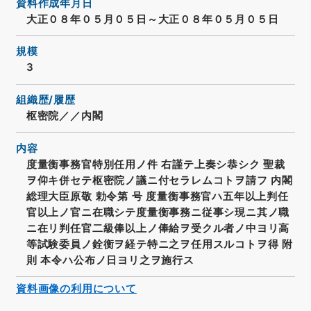
資料作成年月日
大正０８年０５月０５日～大正０８年０５月０５日
規模
3
組織歴/履歴
枢密院／／内閣
内容
度量衡事務官特別任用ノ件 右謹テ上奏シ恭シク 聖裁
ヲ仰キ併セテ枢密院ノ議ニ付セラレムコトヲ請フ 内閣
総理大臣原敬 勅令第 号 度量衡事務官ハ五年以上判任
官以上ノ官ニ在職シテ度量衡事務ニ従事シ現ニ其ノ職
ニ在リ判任官二級俸以上ノ俸給ヲ受クル者ノ中ヨリ高
等試験委員ノ銓衡ヲ経テ特ニ之ヲ任用スルコトヲ得 附
則 本令ハ公布ノ日ヨリ之ヲ施行ス
資料画像の利用について