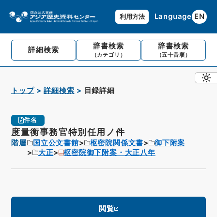
Language
EN
利用方法
辞書検索
辞書検索
詳細検索
（カテゴリ）
（五十音順）
トップ
詳細検索
目録詳細
件名
度量衡事務官特別任用ノ件
階層
国立公文書館
枢密院関係文書
御下附案
大正
枢密院御下附案・大正八年
閲覧