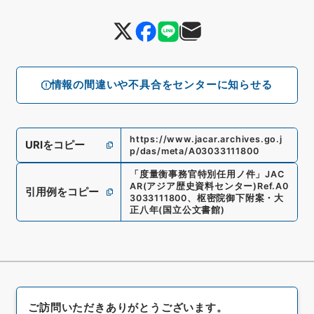
情報の間違いや不具合をセンターに知らせる
https://www.jacar.archives.go.j
URIをコピー
p/das/meta/A03033111800
「
度量衡事務官特別任用ノ件
」
JAC
AR(アジア歴史資料センター)
Ref.
A0
引用例をコピー
3033111800
、
枢密院御下附案・大
正八年
(
国立公文書館
)
ご訪問いただきありがとうございます。