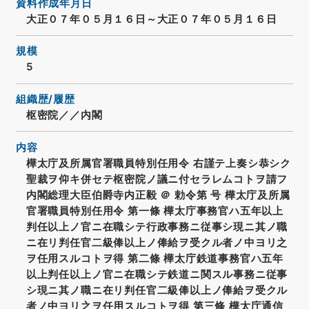
資料作成年月日
大正０７年０５月１６日～大正０７年０５月１６日
規模
5
組織歴/履歴
枢密院／／内閣
内容
樺太庁及所属官署職員特別任用令 右謹テ上奏シ恭シク
聖裁ヲ仰キ併セテ枢密院ノ議ニ付セラレムコトヲ請フ
内閣総理大臣伯爵寺内正毅 ＠ 勅令第 号 樺太庁及所属
官署職員特別任用令 第一條 樺太庁事務官ハ五年以上
判任以上ノ官ニ在職シテ行政事務ニ従事シ現ニ其ノ職
ニ在リ判任官二級俸以上ノ俸給ヲ受クル者ノ中ヨリ之
ヲ任用スルコトヲ得 第二條 樺太庁鉄道事務官ハ五年
以上判任以上ノ官ニ在職シテ鉄道ニ関スル事務ニ従事
シ現ニ其ノ職ニ在リ判任官二級俸以上ノ俸給ヲ受クル
者ノ中ヨリ之ヲ任用スルコトヲ得 第三條 樺太庁通信