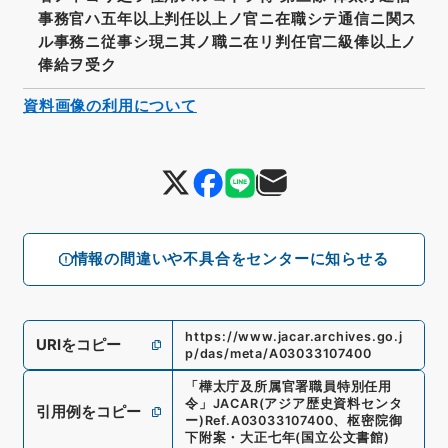
事務官ハ五年以上判任以上ノ官ニ在職シテ通信ニ関ス
ル事務ニ従事シ現ニ其ノ職ニ在リ判任官二級俸以上ノ
俸給ヲ受ク
資料画像の利用について
情報の間違いや不具合をセンターに知らせる
https://www.jacar.archives.go.j
URIをコピー
p/das/meta/A03033107400
「
樺太庁及所属官署職員特別任用
令
」
JACAR(アジア歴史資料センタ
引用例をコピー
ー)
Ref.
A03033107400
、
枢密院御
下附案・大正七年
(
国立公文書館
)