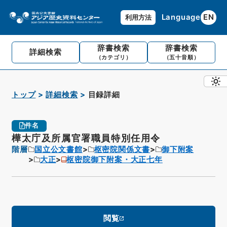
Language
EN
利用方法
辞書検索
辞書検索
詳細検索
（カテゴリ）
（五十音順）
トップ
詳細検索
目録詳細
件名
樺太庁及所属官署職員特別任用令
階層
国立公文書館
枢密院関係文書
御下附案
大正
枢密院御下附案・大正七年
閲覧