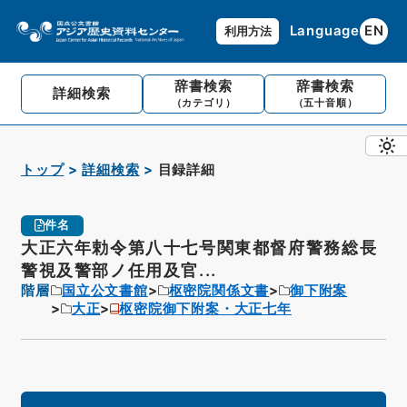
Language
EN
利用方法
辞書検索
辞書検索
詳細検索
（カテゴリ）
（五十音順）
トップ
詳細検索
目録詳細
件名
大正六年勅令第八十七号関東都督府警務総長
警視及警部ノ任用及官...
階層
国立公文書館
枢密院関係文書
御下附案
大正
枢密院御下附案・大正七年