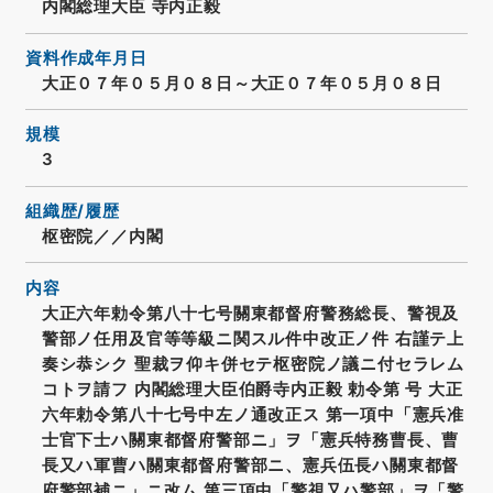
内閣総理大臣 寺内正毅
資料作成年月日
大正０７年０５月０８日～大正０７年０５月０８日
規模
3
組織歴/履歴
枢密院／／内閣
内容
大正六年勅令第八十七号關東都督府警務総長、警視及
警部ノ任用及官等等級ニ関スル件中改正ノ件 右謹テ上
奏シ恭シク 聖裁ヲ仰キ併セテ枢密院ノ議ニ付セラレム
コトヲ請フ 内閣総理大臣伯爵寺内正毅 勅令第 号 大正
六年勅令第八十七号中左ノ通改正ス 第一項中「憲兵准
士官下士ハ關東都督府警部ニ」ヲ「憲兵特務曹長、曹
長又ハ軍曹ハ關東都督府警部ニ、憲兵伍長ハ關東都督
府警部補ニ」ニ改ム 第三項中「警視又ハ警部」ヲ「警