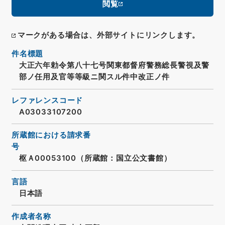
閲覧
マークがある場合は、外部サイトにリンクします。
件名標題
大正六年勅令第八十七号関東都督府警務総長警視及警
部ノ任用及官等等級ニ関スル件中改正ノ件
レファレンスコード
A03033107200
所蔵館における請求番
号
枢Ａ00053100（所蔵館：国立公文書館）
言語
日本語
作成者名称