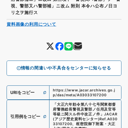
視、警部又ハ警部補」ニ改ム 附則 本令ハ公布ノ日ヨ
リ之ヲ施行ス
資料画像の利用について
情報の間違いや不具合をセンターに知らせる
https://www.jacar.archives.go.j
URIをコピー
p/das/meta/A03033107200
「
大正六年勅令第八十七号関東都督
府警務総長警視及警部ノ任用及官等
等級ニ関スル件中改正ノ件
」
JACAR
引用例をコピー
(アジア歴史資料センター)
Ref.
A030
33107200
、
枢密院御下附案・大正