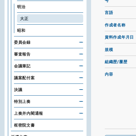
号
明治
言語
大正
作成者名称
昭和
資料作成年月日
委員会録
規模
審査報告
組織歴/履歴
会議筆記
内容
議案配付案
決議
特別上奏
上奏并内閣通報
枢密院文書