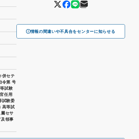
情報の間違いや不具合をセンターに知らせる
キ併セテ
勅令第 号
高等試験
官任用
等試験委
 高等試
ニ屬セサ
官及領事