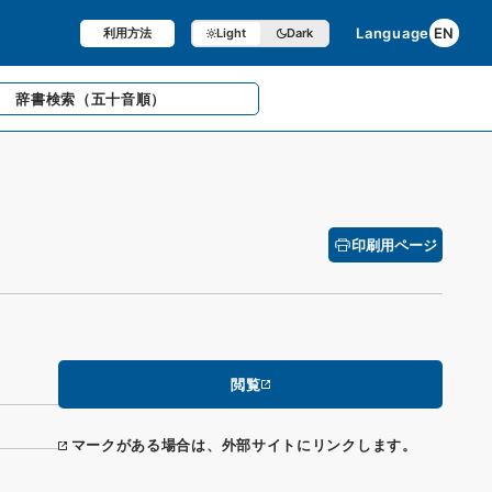
Language
EN
利用方法
Light
Dark
辞書検索
（五十音順）
印刷用ページ
閲覧
マークがある場合は、外部サイトにリンクします。