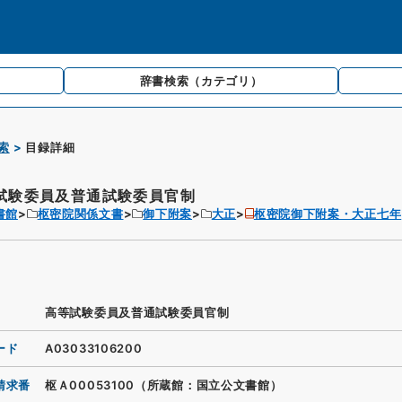
辞書検索
（カテゴリ）
索
目録詳細
試験委員及普通試験委員官制
書館
枢密院関係文書
御下附案
大正
枢密院御下附案・大正七年
高等試験委員及普通試験委員官制
ード
A03033106200
請求番
枢Ａ00053100（所蔵館：国立公文書館）