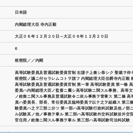
日本語
内閣総理大臣 寺内正毅
大正０６年１２月２０日～大正０６年１２月２０日
6
枢密院／／内閣
高等試験委員及普通試験委員官制 右謹テ上奏シ恭シク 聖裁ヲ仰
枢密院ノ議ニ付セラレムコトヲ請フ 内閣総理大臣伯爵寺内正毅 
高等試験委員及普通試験委員官制 第一章 高等試験委員 第一條 
委員ハ内閣総理大臣ノ監督ニ屬シ高等試験ニ関スル事務、高等文
ノ銓衡ニ関スル事務及普通試験令ニ依ル事務ヲ管掌ス 第二條 高
員ハ委員長、部長、常任委員及臨時委員ヲ以テ之ヲ組織ス 第三條
験委員ハ之ヲ三部ニ分ツ 第一部ハ高等試験行政科試験及他ノ部
ル試験其ノ他ノ事務ヲ掌ル 第二部ハ高等試験外交科試験並外交
官任用ノ銓衡ニ関スル事務ヲ掌ル 第三部ハ高等試験司法科試験