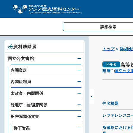
詳細検索
資料群階層
トップ
詳細検
国立公文書館
高等
件名
内閣官房
階層
国立公文
内閣法制局
太政官・内閣関係
件名標題
総理庁・総理府関係
レファレンスコ
枢密院関係文書
所蔵館における
御下附案