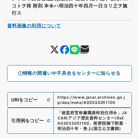
コトヲ得 附則 本令ハ明治四十年四月一日ヨリ之ヲ施
行ス
資料画像の利用について
情報の間違いや不具合をセンターに知らせる
https://www.jacar.archives.go.j
URIをコピー
p/das/meta/A03033051100
「
統監府営林廠職員特別任用令
」
JA
CAR(アジア歴史資料センター)
Ref.
引用例をコピー
A03033051100
、
枢密院御下附案・
明治四十年・巻上
(
国立公文書館
)