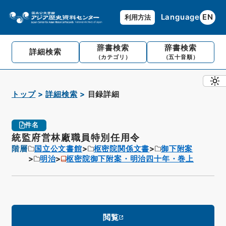
Language
EN
利用方法
辞書検索
辞書検索
詳細検索
（カテゴリ）
（五十音順）
トップ
詳細検索
目録詳細
件名
統監府営林廠職員特別任用令
階層
国立公文書館
枢密院関係文書
御下附案
明治
枢密院御下附案・明治四十年・巻上
閲覧