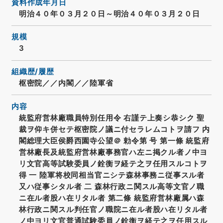
資料作成年月日
明治４０年０３月２０日～明治４０年０３月２０日
規模
3
組織歴/履歴
枢密院／／内閣／／陸軍省
内容
統監府営林廠職員特別任用令 右謹テ上奏シ恭シク 聖
裁ヲ仰キ併セテ枢密院ノ議ニ付セラレムコトヲ請フ 内
閣総理大臣侯爵西園寺公望＠ 勅令第 号 第一條 統監府
営林廠長及統監府営林廠事務官ハ左ニ掲クル者ノ中ヨ
リ文官高等試験委員ノ銓衡ヲ経テ之ヲ任用スルコトヲ
得 一 陸軍将校同相当官ニシテ森林事務ニ従事スル者
又ハ従事シタル者 二 森林行政ニ関スル高等文官ノ職
ニ在ル者股ハ在リタル者 第二條 統監府営林廠属ハ森
林行政ニ関スル判任官ノ職院ニ在ル者股ハ在リタル者
ノ中ヨリ文官普通試験委員ノ銓衡ヲ経テ之ヲ任用スル