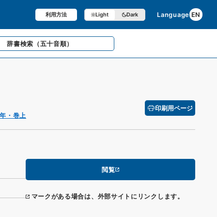
Language
EN
利用方法
Light
Dark
辞書検索
（五十音順）
印刷用ページ
年・巻上
閲覧
マークがある場合は、外部サイトにリンクします。