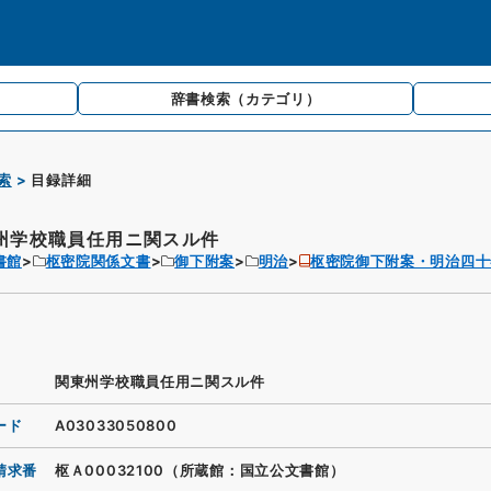
辞書検索
（カテゴリ）
索
目録詳細
州学校職員任用ニ関スル件
書館
枢密院関係文書
御下附案
明治
枢密院御下附案・明治四十
関東州学校職員任用ニ関スル件
ード
A03033050800
請求番
枢Ａ00032100（所蔵館：国立公文書館）