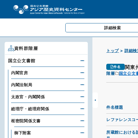
詳細検索
資料群階層
トップ
詳細検
国立公文書館
関東
件名
内閣官房
階層
国立公文
内閣法制局
太政官・内閣関係
件名標題
総理庁・総理府関係
レファレンスコ
枢密院関係文書
所蔵館における
御下附案