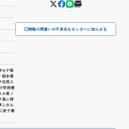
情報の間違いや不具合をセンターに知らせる
併セテ枢
 勅令第
ヲ任用ス
 小学校教
スル者ノ
ヲ為シ得
事シタル
堂ニ於テ教