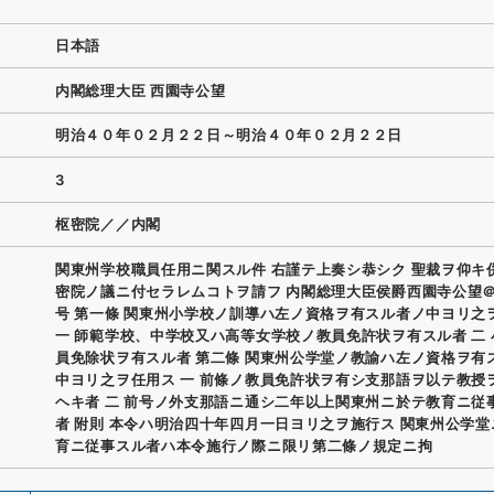
日本語
内閣総理大臣 西園寺公望
明治４０年０２月２２日～明治４０年０２月２２日
3
枢密院／／内閣
関東州学校職員任用ニ関スル件 右謹テ上奏シ恭シク 聖裁ヲ仰キ
密院ノ議ニ付セラレムコトヲ請フ 内閣総理大臣侯爵西園寺公望＠
号 第一條 関東州小学校ノ訓導ハ左ノ資格ヲ有スル者ノ中ヨリ之
一 師範学校、中学校又ハ高等女学校ノ教員免許状ヲ有スル者 二
員免除状ヲ有スル者 第二條 関東州公学堂ノ教諭ハ左ノ資格ヲ有
中ヨリ之ヲ任用ス 一 前條ノ教員免許状ヲ有シ支那語ヲ以テ教授
ヘキ者 二 前号ノ外支那語ニ通シ二年以上関東州ニ於テ教育ニ従
者 附則 本令ハ明治四十年四月一日ヨリ之ヲ施行ス 関東州公学
育ニ従事スル者ハ本令施行ノ際ニ限リ第二條ノ規定ニ拘