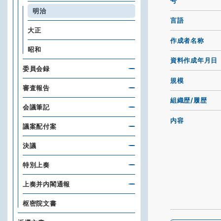
号
明治
言語
大正
作成者名称
昭和
資料作成年月日
委員会録
規模
審査報告
組織歴/履歴
会議筆記
内容
議案配付案
決議
特別上奏
上奏并内閣通報
枢密院文書