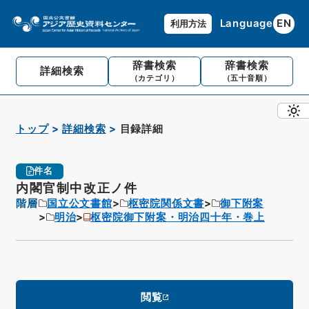
Language
EN
利用方法
辞書検索
辞書検索
詳細検索
（カテゴリ）
（五十音順）
トップ
詳細検索
目録詳細
件名
内閣官制中改正ノ件
階層
国立公文書館
枢密院関係文書
御下附案
明治
枢密院御下附案・明治四十年・巻上
閲覧