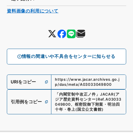
資料画像の利用について
情報の間違いや不具合をセンターに知らせる
https://www.jacar.archives.go.j
URIをコピー
p/das/meta/A03033049800
「
内閣官制中改正ノ件
」
JACAR(ア
ジア歴史資料センター)
Ref.
A03033
引用例をコピー
049800
、
枢密院御下附案・明治四
十年・巻上
(
国立公文書館
)