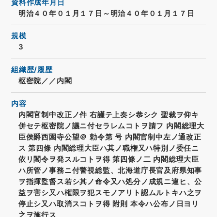
資料作成年月日
明治４０年０１月１７日～明治４０年０１月１７日
規模
3
組織歴/履歴
枢密院／／内閣
内容
内閣官制中改正ノ件 右謹テ上奏シ恭シク 聖裁ヲ仰キ
併セテ枢密院ノ議ニ付セラレムコトヲ請フ 内閣総理大
臣侯爵西園寺公望＠ 勅令第 号 内閣官制中左ノ通改正
ス 第四條 内閣総理大臣ハ其ノ職権又ハ特別ノ委任ニ
依リ閣令ヲ発スルコトヲ得 第四條ノ二 内閣総理大臣
ハ所管ノ事務ニ付警視総監、北海道庁長官及府県知事
ヲ指揮監督ス若シ其ノ命令又ハ処分ノ成規ニ違ヒ、公
益ヲ害シ又ハ権限ヲ犯スモノアリト認ムルトキハ之ヲ
停止シ又ハ取消スコトヲ得 附則 本令ハ公布ノ日ヨリ
之ヲ施行ス