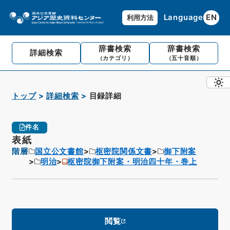
Language
EN
利用方法
辞書検索
辞書検索
詳細検索
（カテゴリ）
（五十音順）
トップ
詳細検索
目録詳細
件名
表紙
階層
国立公文書館
枢密院関係文書
御下附案
明治
枢密院御下附案・明治四十年・巻上
閲覧