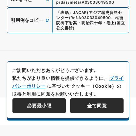
p/das/meta/A03033049500
「
表紙
」
JACAR(アジア歴史資料セ
ンター)
Ref.
A03033049500
、
枢密
引用例をコピー
院御下附案・明治四十年・巻上
(
国立
公文書館
)
ご訪問いただきありがとうございます。
私たちがより良い情報を提供できるように、
プライ
バシーポリシー
に基づいたクッキー（Cookie）の
取得と利用に同意をお願いいたします。
必要最小限
全て同意
資料群階層を表示する
All rights reserved/Copyright©