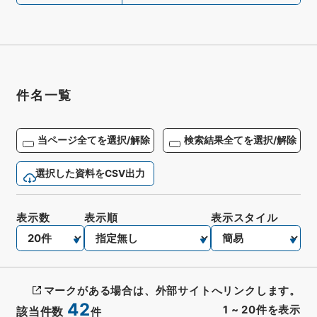
件名一覧
当ページ全てを選択/解除
検索結果全てを選択/解除
選択した資料をCSV出力
表示数
表示順
表示スタイル
マークがある場合は、外部サイトへリンクします。
42
1
~
20
件を表示
該当件数
件