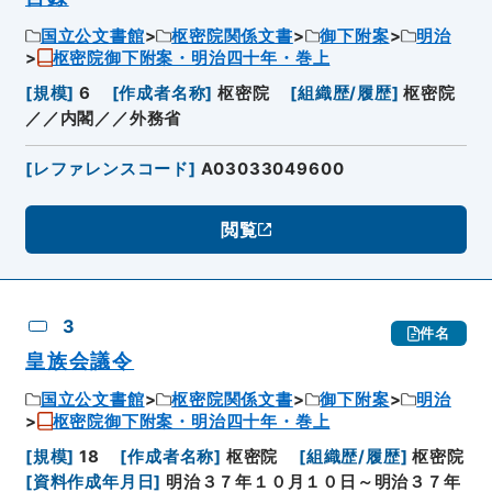
国立公文書館
枢密院関係文書
御下附案
明治
枢密院御下附案・明治四十年・巻上
[
規模
]
6
[
作成者名称
]
枢密院
[
組織歴/履歴
]
枢密院
／／内閣／／外務省
[
レファレンスコード
]
A03033049600
閲覧
3
件名
皇族会議令
国立公文書館
枢密院関係文書
御下附案
明治
枢密院御下附案・明治四十年・巻上
[
規模
]
18
[
作成者名称
]
枢密院
[
組織歴/履歴
]
枢密院
[
資料作成年月日
]
明治３７年１０月１０日～明治３７年