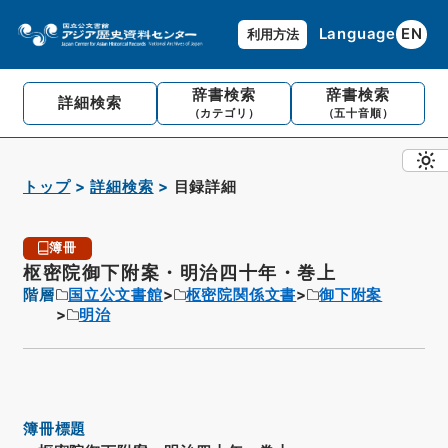
Language
EN
利用方法
辞書検索
辞書検索
詳細検索
（カテゴリ）
（五十音順）
トップ
詳細検索
目録詳細
簿冊
枢密院御下附案・明治四十年・巻上
階層
国立公文書館
枢密院関係文書
御下附案
明治
簿冊標題