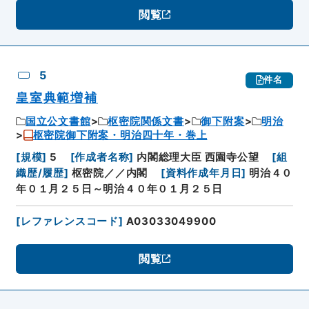
閲覧
5
件名
皇室典範増補
国立公文書館
枢密院関係文書
御下附案
明治
枢密院御下附案・明治四十年・巻上
[
規模
]
5
[
作成者名称
]
内閣総理大臣 西園寺公望
[
組
織歴/履歴
]
枢密院／／内閣
[
資料作成年月日
]
明治４０
年０１月２５日～明治４０年０１月２５日
[
レファレンスコード
]
A03033049900
閲覧