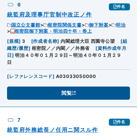
6
件名
統監府及理事庁官制中改正ノ件
国立公文書館
枢密院関係文書
御下附案
明治
枢密院御下附案・明治四十年・巻上
[
規模
]
3
[
作成者名称
]
内閣総理大臣 西園寺公望
[
組
織歴/履歴
]
枢密院／／内閣／／外務省
[
資料作成年月
日
]
明治４０年０１月２９日～明治４０年０１月２９
日
[
レファレンスコード
]
A03033050000
閲覧
7
件名
統監府外務総長ノ任用ニ関スル件