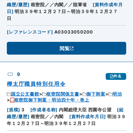
織歴/履歴
]
枢密院／／内閣／／陸軍省
[
資料作成年月
日
]
明治３９年１２月２７日～明治３９年１２月２７
日
[
レファレンスコード
]
A03033050200
閲覧
9
件名
樺太庁職員特別任用令
国立公文書館
枢密院関係文書
御下附案
明治
枢密院御下附案・明治四十年・巻上
[
規模
]
3
[
作成者名称
]
内閣総理大臣 西園寺公望
[
組
織歴/履歴
]
枢密院／／内閣
[
資料作成年月日
]
明治３９
年１２月２７日～明治３９年１２月２７日