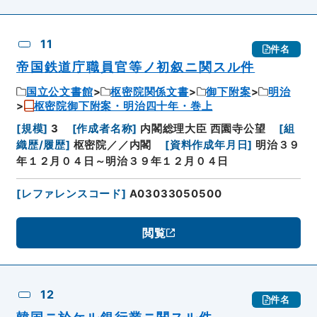
11
件名
帝国鉄道庁職員官等ノ初叙ニ関スル件
国立公文書館
枢密院関係文書
御下附案
明治
枢密院御下附案・明治四十年・巻上
[
規模
]
3
[
作成者名称
]
内閣総理大臣 西園寺公望
[
組
織歴/履歴
]
枢密院／／内閣
[
資料作成年月日
]
明治３９
年１２月０４日～明治３９年１２月０４日
[
レファレンスコード
]
A03033050500
閲覧
12
件名