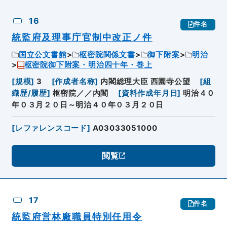
16
件名
統監府及理事庁官制中改正ノ件
国立公文書館
枢密院関係文書
御下附案
明治
枢密院御下附案・明治四十年・巻上
[
規模
]
3
[
作成者名称
]
内閣総理大臣 西園寺公望
[
組
織歴/履歴
]
枢密院／／内閣
[
資料作成年月日
]
明治４０
年０３月２０日～明治４０年０３月２０日
[
レファレンスコード
]
A03033051000
閲覧
17
件名
統監府営林廠職員特別任用令