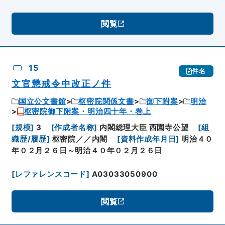
閲覧
15
件名
文官懲戒令中改正ノ件
国立公文書館
枢密院関係文書
御下附案
明治
枢密院御下附案・明治四十年・巻上
[
規模
]
3
[
作成者名称
]
内閣総理大臣 西園寺公望
[
組
織歴/履歴
]
枢密院／／内閣
[
資料作成年月日
]
明治４０
年０２月２６日～明治４０年０２月２６日
[
レファレンスコード
]
A03033050900
閲覧