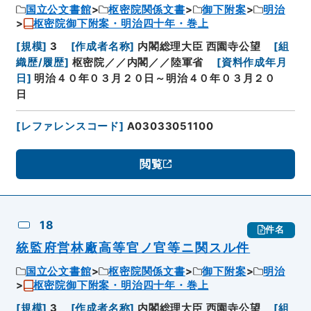
国立公文書館
枢密院関係文書
御下附案
明治
枢密院御下附案・明治四十年・巻上
[
規模
]
3
[
作成者名称
]
内閣総理大臣 西園寺公望
[
組
織歴/履歴
]
枢密院／／内閣／／陸軍省
[
資料作成年月
日
]
明治４０年０３月２０日～明治４０年０３月２０
日
[
レファレンスコード
]
A03033051100
閲覧
18
件名
統監府営林廠高等官ノ官等ニ関スル件
国立公文書館
枢密院関係文書
御下附案
明治
枢密院御下附案・明治四十年・巻上
[
規模
]
3
[
作成者名称
]
内閣総理大臣 西園寺公望
[
組