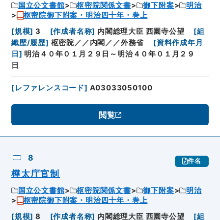
国立公文書館
枢密院関係文書
御下附案
明治
枢密院御下附案・明治四十年・巻上
[
規模
]
3
[
作成者名称
]
内閣総理大臣 西園寺公望
[
組
織歴/履歴
]
枢密院／／内閣／／外務省
[
資料作成年月
日
]
明治４０年０１月２９日～明治４０年０１月２９
日
[
レファレンスコード
]
A03033050100
閲覧
8
件名
樺太庁官制
国立公文書館
枢密院関係文書
御下附案
明治
枢密院御下附案・明治四十年・巻上
[
規模
]
8
[
作成者名称
]
内閣総理大臣 西園寺公望
[
組