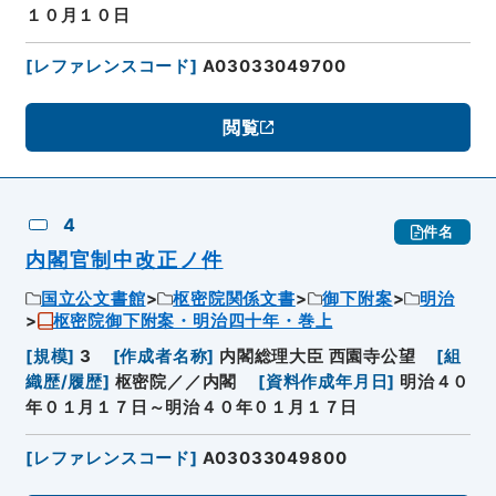
１０月１０日
[
レファレンスコード
]
A03033049700
閲覧
4
件名
内閣官制中改正ノ件
国立公文書館
枢密院関係文書
御下附案
明治
枢密院御下附案・明治四十年・巻上
[
規模
]
3
[
作成者名称
]
内閣総理大臣 西園寺公望
[
組
織歴/履歴
]
枢密院／／内閣
[
資料作成年月日
]
明治４０
年０１月１７日～明治４０年０１月１７日
[
レファレンスコード
]
A03033049800