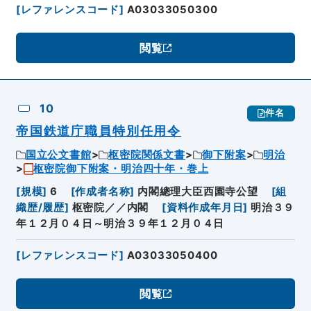
[
レファレンスコード
]
A03033050300
閲覧
10
件名
帝国鉄道庁職員特別任用令
国立公文書館
枢密院関係文書
御下附案
明治
枢密院御下附案・明治四十年・巻上
[
規模
]
6
[
作成者名称
]
内閣總理大臣西園寺公望
[
組
織歴/履歴
]
枢密院／／内閣
[
資料作成年月日
]
明治３９
年１２月０４日～明治３９年１２月０４日
[
レファレンスコード
]
A03033050400
閲覧