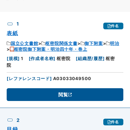
CSV出力
No.
概要情報
画像等
1
件名
表紙
国立公文書館
枢密院関係文書
御下附案
明治
枢密院御下附案・明治四十年・巻上
[
規模
]
1
[
作成者名称
]
枢密院
[
組織歴/履歴
]
枢密
院
[
レファレンスコード
]
A03033049500
閲覧
2
件名
目録