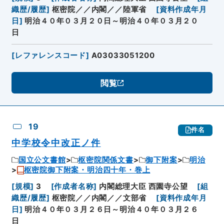
織歴/履歴
]
枢密院／／内閣／／陸軍省
[
資料作成年月
日
]
明治４０年０３月２０日～明治４０年０３月２０
日
[
レファレンスコード
]
A03033051200
閲覧
19
件名
中学校令中改正ノ件
国立公文書館
枢密院関係文書
御下附案
明治
枢密院御下附案・明治四十年・巻上
[
規模
]
3
[
作成者名称
]
内閣総理大臣 西園寺公望
[
組
織歴/履歴
]
枢密院／／内閣／／文部省
[
資料作成年月
日
]
明治４０年０３月２６日～明治４０年０３月２６
日