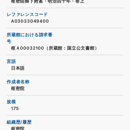
枢密院御下附案・明治四十年・巻上
レファレンスコード
A03033049400
所蔵館における請求番
号
枢Ａ00032100（所蔵館：国立公文書館）
言語
日本語
作成者名称
枢密院
規模
175
組織歴/履歴
枢密院