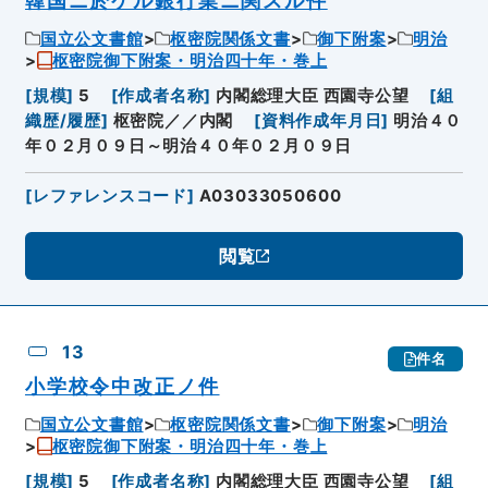
韓国ニ於ケル銀行業ニ関スル件
国立公文書館
枢密院関係文書
御下附案
明治
枢密院御下附案・明治四十年・巻上
[
規模
]
5
[
作成者名称
]
内閣総理大臣 西園寺公望
[
組
織歴/履歴
]
枢密院／／内閣
[
資料作成年月日
]
明治４０
年０２月０９日～明治４０年０２月０９日
[
レファレンスコード
]
A03033050600
閲覧
13
件名
小学校令中改正ノ件
国立公文書館
枢密院関係文書
御下附案
明治
枢密院御下附案・明治四十年・巻上
[
規模
]
5
[
作成者名称
]
内閣総理大臣 西園寺公望
[
組