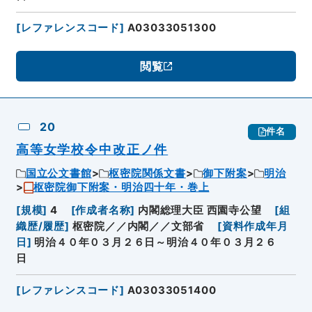
[
レファレンスコード
]
A03033051300
閲覧
20
件名
高等女学校令中改正ノ件
国立公文書館
枢密院関係文書
御下附案
明治
枢密院御下附案・明治四十年・巻上
[
規模
]
4
[
作成者名称
]
内閣総理大臣 西園寺公望
[
組
織歴/履歴
]
枢密院／／内閣／／文部省
[
資料作成年月
日
]
明治４０年０３月２６日～明治４０年０３月２６
日
[
レファレンスコード
]
A03033051400