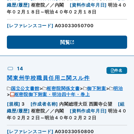
織歴/履歴
]
枢密院／／内閣
[
資料作成年月日
]
明治４０
年０２月１８日～明治４０年０２月１８日
[
レファレンスコード
]
A03033050700
閲覧
14
件名
関東州学校職員任用ニ関スル件
国立公文書館
枢密院関係文書
御下附案
明治
枢密院御下附案・明治四十年・巻上
[
規模
]
3
[
作成者名称
]
内閣総理大臣 西園寺公望
[
組
織歴/履歴
]
枢密院／／内閣
[
資料作成年月日
]
明治４０
年０２月２２日～明治４０年０２月２２日
[
レファレンスコード
]
A03033050800