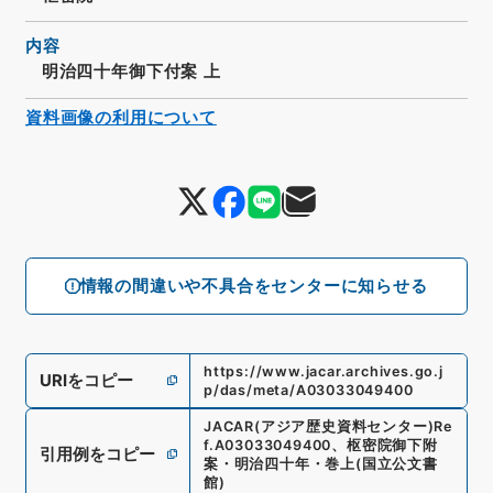
内容
明治四十年御下付案 上
資料画像の利用について
情報の間違いや不具合をセンターに知らせる
https://www.jacar.archives.go.j
URIをコピー
p/das/meta/A03033049400
JACAR(アジア歴史資料センター)
Re
f.
A03033049400
、
枢密院御下附
引用例をコピー
案・明治四十年・巻上
(
国立公文書
館
)