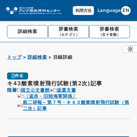
Language
EN
利用方法
辞書検索
辞書検索
詳細検索
（カテゴリ）
（五十音順）
トップ
詳細検索
目録詳細
件名
キ43酸素噴射飛行試験(第2次)記事
階層
国立公文書館
返還文書
〔返赤・旧陸海軍関係〕
航二研報－第７号・キ４３酸素噴射飛行試験（第
二次）記事