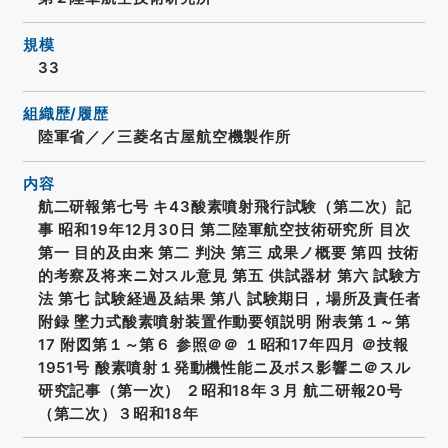
規模
33
組織歴/履歴
陸軍省／／三菱名古屋航空機製作所
内容
航二研報第七号 キ43酸素噴射飛行試験（第二次）記
事 昭和19年12月30日 第二陸軍航空技術研究所 目次
第一 目的及由来 第二 判決 第三 成果ノ概要 第四 技術
的考察及将来ニ対スル意見 第五 供試器材 第六 試験方
法 第七 試験経過及結果 第八 試験期日，場所及責任者
附録 墜力式酸素噴射装置作動要領説明 附表第１～第
17 附図第１～第６ 参照＠＠ １昭和17年四月 ＠技報
1951号 酸素噴射１発動機性能ニ及ボス影響ニ＠スル
研究記事（第一次） ２昭和18年３月 航二研報20号
（第二次）３昭和18年