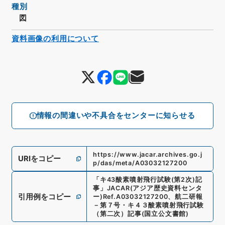
種別
図
資料画像の利用について
情報の間違いや不具合をセンターに知らせる
https://www.jacar.archives.go.j
URIをコピー
p/das/meta/A03032127200
「
キ43酸素噴射飛行試験(第2次)記
事
」
JACAR(アジア歴史資料センタ
引用例をコピー
ー)
Ref.
A03032127200
、
航二研報
－第７号・キ４３酸素噴射飛行試験
（第二次）記事
(
国立公文書館
)