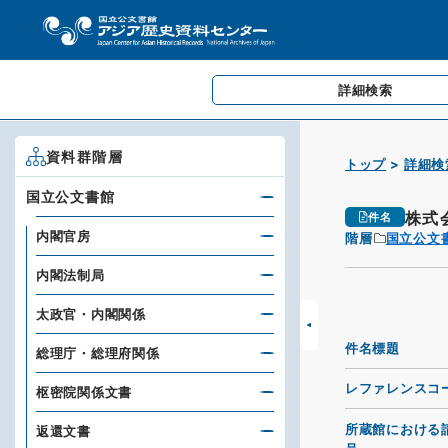
詳細検索
資料群階層
トップ
詳細検
国立公文書館
株式
件名
内閣官房
階層
国立公文
内閣法制局
太政官・内閣関係
件名標題
総理庁・総理府関係
レファレンスコ
枢密院関係文書
所蔵館における
返還文書