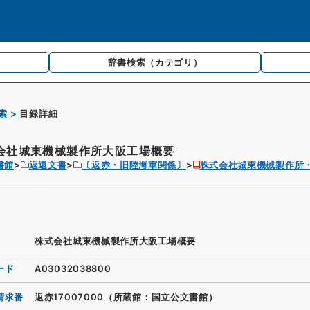
辞書検索
（カテゴリ）
索
目録詳細
会社城東機械製作所大阪工場概要
書館
返還文書
〔返赤・旧陸海軍関係〕
株式会社城東機械製作所
株式会社城東機械製作所大阪工場概要
ード
A03032038800
請求番
返赤17007000（所蔵館：国立公文書館）