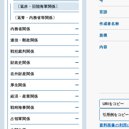
号
〔返赤・旧陸海軍関係〕
言語
〔返青・内務省等関係〕
作成者名称
内務省関係
規模
逓信・郵政関係
内容
戦犯裁判関係
財政史関係
在外財産関係
厚生関係
経済・産業関係
URIをコピー
戦時海事関係
引用例をコピー
占領軍関係
資料画像の利用