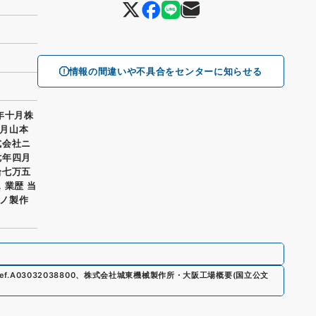
情報の間違いや不具合をセンターに知らせる
年十月株
月山本
式会社ニ
七年四月
拾七万五
 業歴 当
ノ製作
ef.
A03032038800
、
株式会社城東機械製作所・大阪工場概要
(
国立公文