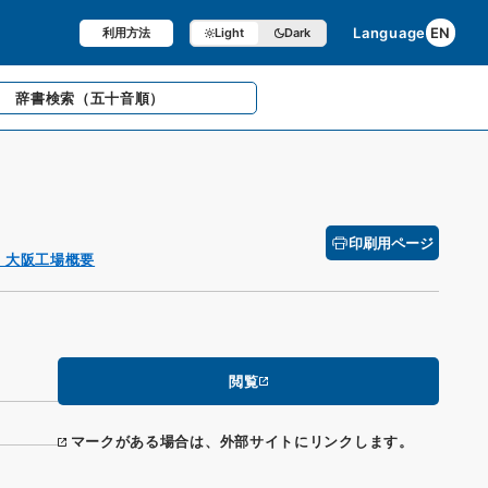
Language
EN
利用方法
Light
Dark
辞書検索
（五十音順）
印刷用ページ
・大阪工場概要
閲覧
マークがある場合は、外部サイトにリンクします。