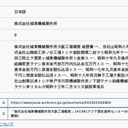
日本語
株式会社城東機械製作所
8
株式会社城東機械製作所大阪工場概要 経歴書 一、当社は昭和八
式会社山階鉄工所ノ分工場トシテ創設開業二始マリ昭和九年十一
卯三郎之ヲ買受ヶ城東機械製作所ト改称ス 一、昭和十年六月株
組織変更ヲナシ資本金弐拾万円内払込金五万円トス 一、昭和十
資本金拾万円ニ原資全額払込済トス 一、昭和一七年九月資本金
千円ニ増資全額払込済トス 一、昭和十八年四月舞子工場ヲ新設ス
社は創業以来トシテ神戸市川西機械製作所ノ下請ヲナシ紡織機械
ヲナシ来リタルガ昭和十三年二月ヨリ大阪陸軍造兵
https://www.jacar.archives.go.jp/das/meta/A03032038800
「
株式会社城東機械製作所大阪工場概要
」
JACAR(アジア歴史資料センター)
R
書館
)
について