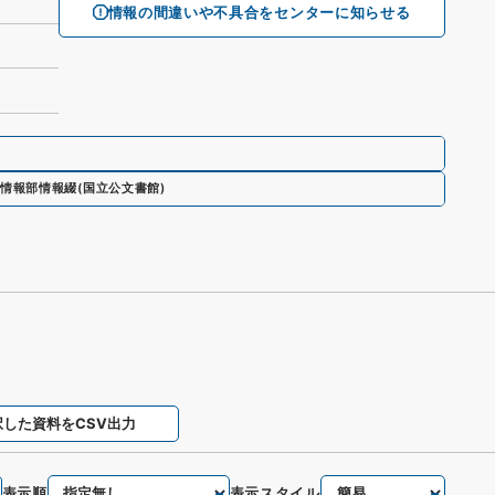
情報の間違いや不具合をセンターに知らせる
情報部情報綴
(
国立公文書館
)
択した資料をCSV出力
表示順
表示スタイル