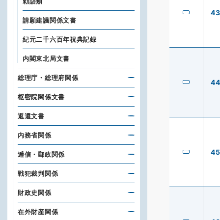
勅語類
4
請願建議関係文書
紀元二千六百年祝典記録
内閣東北局文書
総理庁・総理府関係
4
枢密院関係文書
返還文書
内務省関係
4
逓信・郵政関係
戦犯裁判関係
財政史関係
在外財産関係