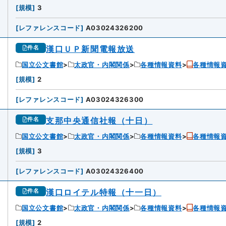
6
[
規模
]
3
[
レファレンスコード
]
A03024326200
漢口ＵＰ新聞電報放送
件名
国立公文書館
太政官・内閣関係
各種情報資料
各種情報
[
規模
]
2
[
レファレンスコード
]
A03024326300
支那中央通信社報（十日）
件名
国立公文書館
太政官・内閣関係
各種情報資料
各種情報
8
[
規模
]
3
[
レファレンスコード
]
A03024326400
漢口ロイテル特報（十一日）
件名
国立公文書館
太政官・内閣関係
各種情報資料
各種情報
9
[
規模
]
2