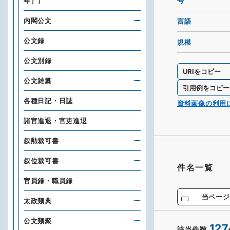
号
年］）
内閣公文
言語
公文録
規模
公文別録
URIをコピー
公文雑纂
引用例をコピー
各種日記・日誌
資料画像の利用
諸官進退・官吏進退
叙勲裁可書
叙位裁可書
件名一覧
官員録・職員録
当ページ
太政類典
公文類聚
127
該当件数