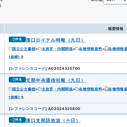
示
.
概要情報
漢口ロイテル特報（九日）
件名
国立公文書館
太政官・内閣関係
各種情報資料
各種情報
[
規模
]
2
[
レファレンスコード
]
A03024325700
支那中央通信社報（九日）
件名
国立公文書館
太政官・内閣関係
各種情報資料
各種情報
2
[
規模
]
3
[
レファレンスコード
]
A03024325800
漢口支那語放送（十日）
件名