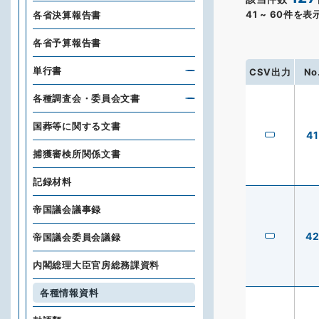
41
~
60
件を表
各省決算報告書
各省予算報告書
単行書
CSV出力
No
各種調査会・委員会文書
国葬等に関する文書
41
捕獲審検所関係文書
記録材料
帝国議会議事録
4
帝国議会委員会議録
内閣総理大臣官房総務課資料
各種情報資料