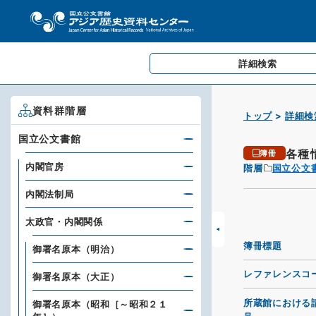
詳細検索
資料群階層
トップ
詳細検
国立公文書館
各種
簿冊
内閣官房
階層
国立公文
内閣法制局
太政官・内閣関係
簿冊標題
御署名原本（明治）
レファレンスコ
御署名原本（大正）
所蔵館における
御署名原本（昭和［～昭和２１