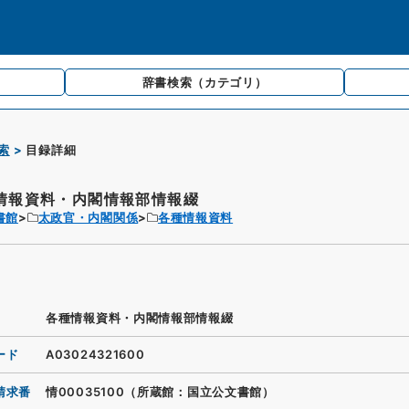
辞書検索
（カテゴリ）
索
目録詳細
情報資料・内閣情報部情報綴
書館
太政官・内閣関係
各種情報資料
各種情報資料・内閣情報部情報綴
ード
A03024321600
請求番
情00035100（所蔵館：国立公文書館）