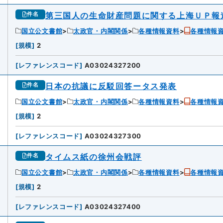
第三国人の生命財産問題に関する上海ＵＰ報
件名
国立公文書館
太政官・内閣関係
各種情報資料
各種情報
6
[
規模
]
2
[
レファレンスコード
]
A03024327200
日本の抗議に反駁回答ータス発表
件名
国立公文書館
太政官・内閣関係
各種情報資料
各種情報
[
規模
]
2
[
レファレンスコード
]
A03024327300
タイムス紙の徐州会戦評
件名
国立公文書館
太政官・内閣関係
各種情報資料
各種情報
8
[
規模
]
2
[
レファレンスコード
]
A03024327400