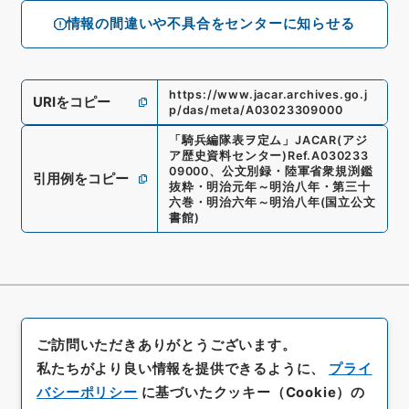
情報の間違いや不具合をセンターに知らせる
https://www.jacar.archives.go.j
URIをコピー
p/das/meta/A03023309000
「
騎兵編隊表ヲ定ム
」
JACAR(アジ
ア歴史資料センター)
Ref.
A030233
09000
、
公文別録・陸軍省衆規渕鑑
引用例をコピー
抜粋・明治元年～明治八年・第三十
六巻・明治六年～明治八年
(
国立公文
書館
)
ご訪問いただきありがとうございます。
私たちがより良い情報を提供できるように、
プライ
バシーポリシー
に基づいたクッキー（Cookie）の