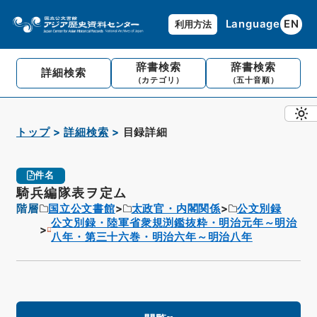
Language
EN
利用方法
辞書検索
辞書検索
詳細検索
（カテゴリ）
（五十音順）
トップ
詳細検索
目録詳細
件名
騎兵編隊表ヲ定ム
階層
国立公文書館
太政官・内閣関係
公文別録
公文別録・陸軍省衆規渕鑑抜粋・明治元年～明治
八年・第三十六巻・明治六年～明治八年