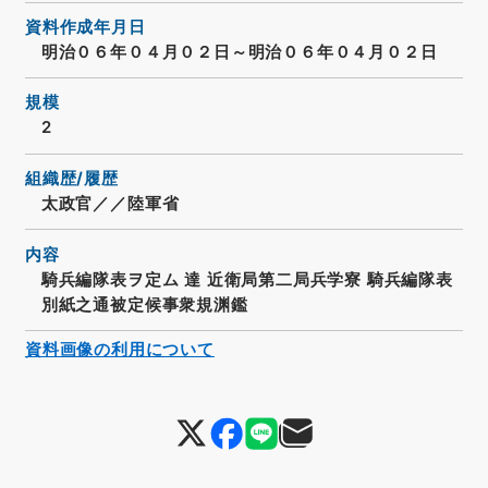
資料作成年月日
明治０６年０４月０２日～明治０６年０４月０２日
規模
2
組織歴/履歴
太政官／／陸軍省
内容
騎兵編隊表ヲ定ム 達 近衛局第二局兵学寮 騎兵編隊表
別紙之通被定候事衆規渊鑑
資料画像の利用について