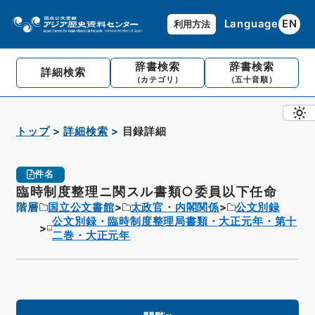
Language
EN
利用方法
辞書検索
辞書検索
詳細検索
（カテゴリ）
（五十音順）
トップ
詳細検索
目録詳細
件名
臨時制度整理ニ関スル書類○委員以下任命
階層
国立公文書館
太政官・内閣関係
公文別録
公文別録・臨時制度整理局書類・大正元年・第十
二巻・大正元年