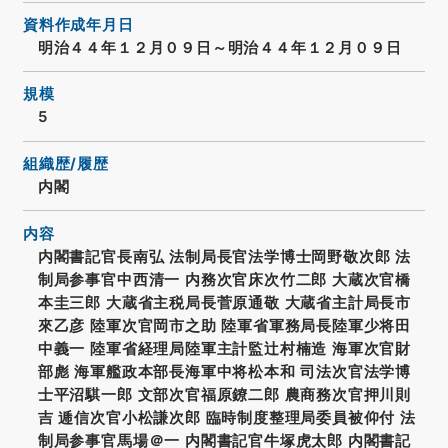
資料作成年月日
明治４４年１２月０９日～明治４４年１２月０９日
規模
5
組織歴/履歴
内閣
内容
内閣書記官長南弘 法制局長官法学博士岡野敬次郎 法
制局参事官中西清一 内務次官床次竹二郎 大蔵次官橋
本圭三郎 大蔵省主税局長菅原通敬 大蔵省主計局長市
來乙彦 陸軍次官岡市之助 陸軍省軍務局長陸軍少将田
中義一 陸軍省経理局陸軍主計監辻村楠造 海軍次官財
部彪 海軍艦政本部長海軍中将松本和 司法次官法学博
士平沼騏一郎 文部次官福原鐐二郎 農商務次官押川則
吉 逓信次官小松謙次郎 臨時制度整理局委員被仰付 法
制局参事官馬場＠一 内閣書記官牛塚虎太郎 内閣書記