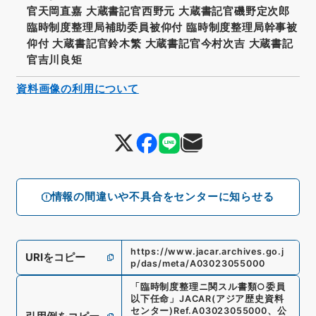
官天岡直嘉 大蔵書記官西野元 大蔵書記官磯野定次郎
臨時制度整理局補助委員被仰付 臨時制度整理局幹事被
仰付 大蔵書記官鈴木繁 大蔵書記官今村次吉 大蔵書記
官吉川良矩
資料画像の利用について
情報の間違いや不具合をセンターに知らせる
https://www.jacar.archives.go.j
URIをコピー
p/das/meta/A03023055000
「
臨時制度整理ニ関スル書類○委員
以下任命
」
JACAR(アジア歴史資料
センター)
Ref.
A03023055000
、
公