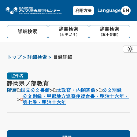
Language
EN
利用方法
辞書検索
辞書検索
詳細検索
（カテゴリ）
（五十音順）
トップ
詳細検索
目録詳細
件名
静岡県ノ部教育
階層
国立公文書館
太政官・内閣関係
公文別録
公文別録・甲部地方巡察使復命書・明治十六年・
第七巻・明治十六年