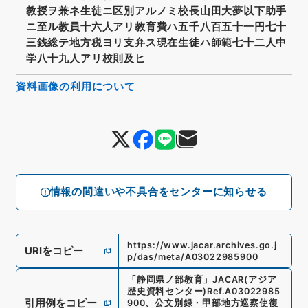
教授ヲ兼ネ生徒ニ区別アルノミ校長山田大夢以下助手
ニ至ル教員十六人アリ教育費ハ五千八百五十一円七十
三銭総テ地方税ヨリ支弁ス現在生徒ハ師範七十二人中
学八十九人アリ校則及ヒ
資料画像の利用について
情報の間違いや不具合をセンターに知らせる
https://www.jacar.archives.go.j
URIをコピー
p/das/meta/A03022985900
「
静岡県ノ部教育
」
JACAR(アジア
歴史資料センター)
Ref.
A03022985
引用例をコピー
900
、
公文別録・甲部地方巡察使復