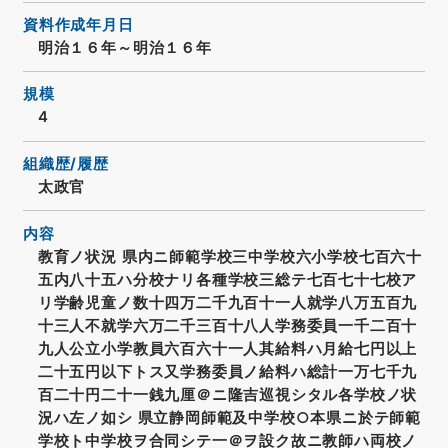
資料作成年月日
明治１６年～明治１６年
規模
4
組織歴/履歴
太政官
内容
教育ノ状況 県内ニ師範学校三中学校六小学校七百六十
五内八十五ハ分校ナリ各種学校三総テ七百七十七校ア
リ学齢児童ノ数十四万二千九百十一人就学八万五百九
十三人不就学六万二千三百十八人学務委員一千二百十
九人公立小学教員六百六十一人其給料ハ月給七円以上
二十五円以下トス又学務委員ノ給料ハ総計一万七千九
百二十円二十一銭九厘＠ニ隆吉巡視シタル各学校ノ状
況ハ左ノ如シ 県立静岡師範及中学校○本県ニ於テ師範
学校ト中学校ヲ合同シテ一＠ヲ設ク故ニ教師ハ両校ノ