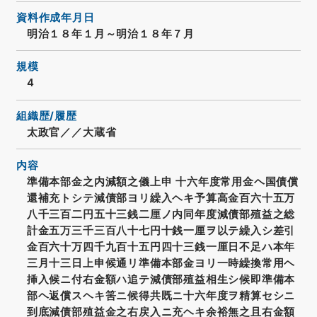
資料作成年月日
明治１８年１月～明治１８年７月
規模
4
組織歴/履歴
太政官／／大蔵省
内容
準備本部金之内減額之儀上申 十六年度常用金ヘ国債償
還補充トシテ減債部ヨリ繰入ヘキ予算高金百六十五万
八千三百二円五十三銭二厘ノ内同年度減債部殖益之総
計金五万三千三百八十七円十銭一厘ヲ以テ繰入シ差引
金百六十万四千九百十五円四十三銭一厘日不足ハ本年
三月十三日上申候通リ準備本部金ヨリ一時繰換常用ヘ
挿入候ニ付右金額ハ追テ減債部殖益相生シ候即準備本
部ヘ返償スヘキ筈ニ候得共既ニ十六年度ヲ精算セシニ
到底減債部殖益金之右戻入ニ充ヘキ余裕無之且右金額