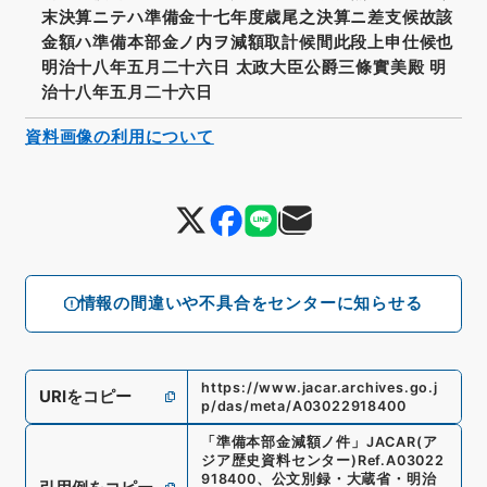
末決算ニテハ準備金十七年度歳尾之決算ニ差支候故該
金額ハ準備本部金ノ内ヲ減額取計候間此段上申仕候也
明治十八年五月二十六日 太政大臣公爵三條實美殿 明
治十八年五月二十六日
資料画像の利用について
情報の間違いや不具合をセンターに知らせる
https://www.jacar.archives.go.j
URIをコピー
p/das/meta/A03022918400
「
準備本部金減額ノ件
」
JACAR(ア
ジア歴史資料センター)
Ref.
A03022
918400
、
公文別録・大蔵省・明治