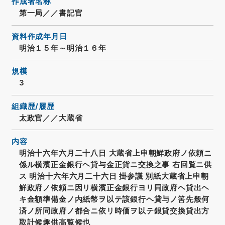
作成者名称
第一局／／書記官
資料作成年月日
明治１５年～明治１６年
規模
3
組織歴/履歴
太政官／／大蔵省
内容
明治十六年六月二十八日 大蔵省上申朝鮮政府ノ依頼ニ
係ル横濱正金銀行ヘ貸与金正貨ニ交換之事 右回覧ニ供
ス 明治十六年六月二十六日 掛参議 別紙大蔵省上申朝
鮮政府ノ依頼ニ因リ横濱正金銀行ヨリ同政府ヘ貸出ヘ
キ金額準備金ノ内紙幣ヲ以テ該銀行ヘ貸与ノ筈先般何
済ノ所同政府ノ都合ニ依リ時価ヲ以テ銀貸交換貸出方
取計候趣供高覧候也