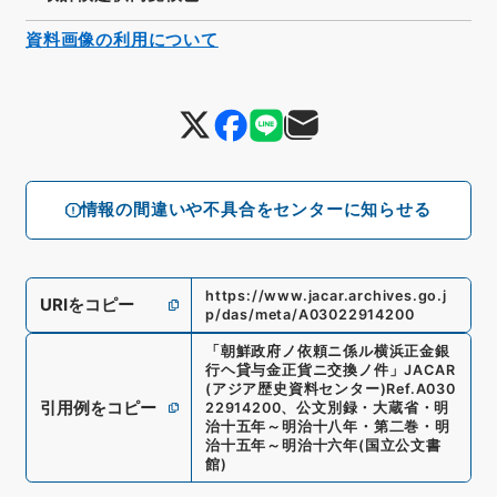
資料画像の利用について
情報の間違いや不具合をセンターに知らせる
https://www.jacar.archives.go.j
URIをコピー
p/das/meta/A03022914200
「
朝鮮政府ノ依頼ニ係ル横浜正金銀
行ヘ貸与金正貨ニ交換ノ件
」
JACAR
(アジア歴史資料センター)
Ref.
A030
引用例をコピー
22914200
、
公文別録・大蔵省・明
治十五年～明治十八年・第二巻・明
治十五年～明治十六年
(
国立公文書
館
)