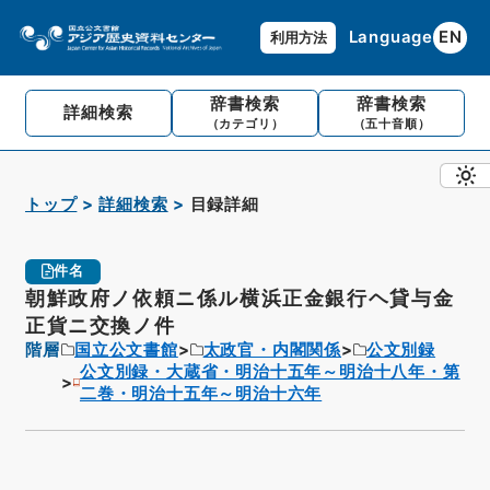
Language
EN
利用方法
辞書検索
辞書検索
詳細検索
（カテゴリ）
（五十音順）
トップ
詳細検索
目録詳細
件名
朝鮮政府ノ依頼ニ係ル横浜正金銀行ヘ貸与金
正貨ニ交換ノ件
階層
国立公文書館
太政官・内閣関係
公文別録
公文別録・大蔵省・明治十五年～明治十八年・第
二巻・明治十五年～明治十六年