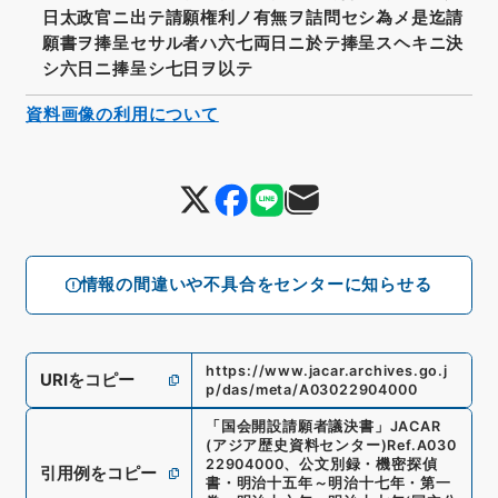
日太政官ニ出テ請願権利ノ有無ヲ詰問セシ為メ是迄請
願書ヲ捧呈セサル者ハ六七両日ニ於テ捧呈スヘキニ決
シ六日ニ捧呈シ七日ヲ以テ
資料画像の利用について
情報の間違いや不具合をセンターに知らせる
https://www.jacar.archives.go.j
URIをコピー
p/das/meta/A03022904000
「
国会開設請願者議決書
」
JACAR
(アジア歴史資料センター)
Ref.
A030
22904000
、
公文別録・機密探偵
引用例をコピー
書・明治十五年～明治十七年・第一