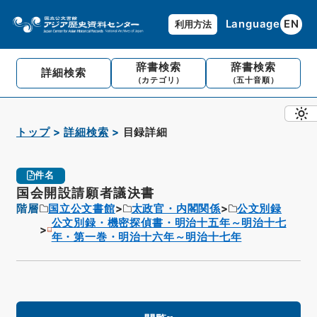
Language
EN
利用方法
辞書検索
辞書検索
詳細検索
（カテゴリ）
（五十音順）
トップ
詳細検索
目録詳細
件名
国会開設請願者議決書
階層
国立公文書館
太政官・内閣関係
公文別録
公文別録・機密探偵書・明治十五年～明治十七
年・第一巻・明治十六年～明治十七年