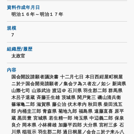
資料作成年月日
明治１６年～明治１７年
規模
7
組織歴/履歴
太政官
内容
国会開設請願者議決書 十二月七日 本日西紺屋町桐屋
ニ於テ国会開発請願者ノ集会ヲ為ス者左ノ如シ 新潟県
山際七司 山添武治 渡辺＠ 石川県 羽生郡二郎 群馬県
木呂子退蔵 斉藤壬生雄 茨城県 関戸覚三 磯山清兵衛
篠塚亀二郎 滋賀県 藤公治 伏木孝内 秋田県 柴田浅五
郎 内桶圭三郎 青森県 菊地九郎 福島県 遠藤直喜 原平
蔵 黒田豊 宮城県 若生精一郎 埼玉県 中辺義二郎 保泉
良介 岡本県 小林樟雄 加藤平四郎 大分県 宮村三多 石
川県 稲垣示 羽生郡二郎 過日桐屋ノ会合ニ於テ来ル八