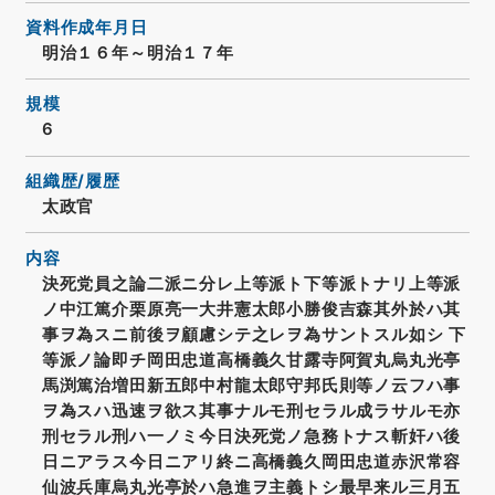
資料作成年月日
明治１６年～明治１７年
規模
6
組織歴/履歴
太政官
内容
決死党員之論二派ニ分レ上等派ト下等派トナリ上等派
ノ中江篤介栗原亮一大井憲太郎小勝俊吉森其外於ハ其
事ヲ為スニ前後ヲ顧慮シテ之レヲ為サントスル如シ 下
等派ノ論即チ岡田忠道高橋義久甘露寺阿賀丸烏丸光亭
馬渕篤治増田新五郎中村龍太郎守邦氏則等ノ云フハ事
ヲ為スハ迅速ヲ欲ス其事ナルモ刑セラル成ラサルモ亦
刑セラル刑ハ一ノミ今日決死党ノ急務トナス斬奸ハ後
日ニアラス今日ニアリ終ニ高橋義久岡田忠道赤沢常容
仙波兵庫烏丸光亭於ハ急進ヲ主義トシ最早来ル三月五