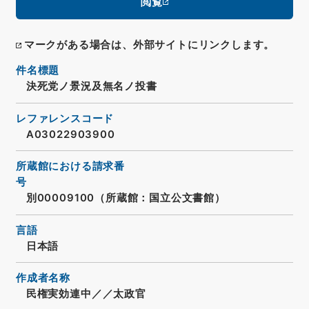
閲覧
マークがある場合は、外部サイトにリンクします。
件名標題
決死党ノ景況及無名ノ投書
レファレンスコード
A03022903900
所蔵館における請求番
号
別00009100（所蔵館：国立公文書館）
言語
日本語
作成者名称
民権実効連中／／太政官