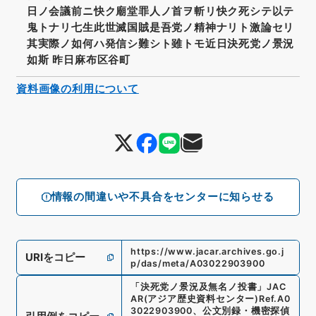
日ノ会議前ニ快ク廟堂罪人ノ首ヲ斬リ快ク死シテ以テ
鬼トナリ七生此世滅国賊是吾党ノ精神ナリト激論セリ
其実際ノ如何ハ発信シ難シト雖トモ近日決死党ノ景況
如斯 昨日麻布区谷町
資料画像の利用について
情報の間違いや不具合をセンターに知らせる
https://www.jacar.archives.go.j
URIをコピー
p/das/meta/A03022903900
「
決死党ノ景況及無名ノ投書
」
JAC
AR(アジア歴史資料センター)
Ref.
A0
3022903900
、
公文別録・機密探偵