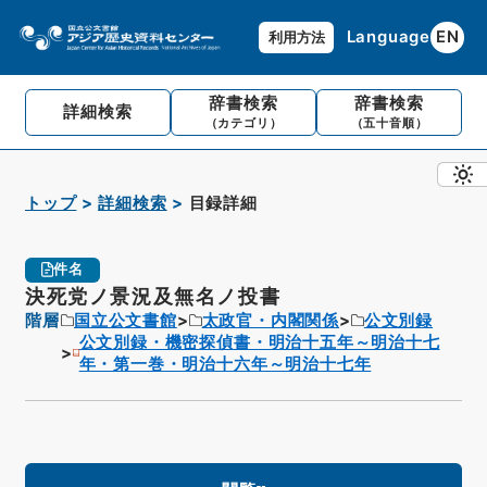
Language
EN
利用方法
辞書検索
辞書検索
詳細検索
（カテゴリ）
（五十音順）
トップ
詳細検索
目録詳細
件名
決死党ノ景況及無名ノ投書
階層
国立公文書館
太政官・内閣関係
公文別録
公文別録・機密探偵書・明治十五年～明治十七
年・第一巻・明治十六年～明治十七年