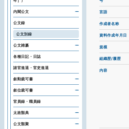
号
年］）
内閣公文
言語
公文録
作成者名称
公文別録
資料作成年月日
公文雑纂
規模
各種日記・日誌
組織歴/履歴
諸官進退・官吏進退
内容
叙勲裁可書
叙位裁可書
官員録・職員録
太政類典
公文類聚