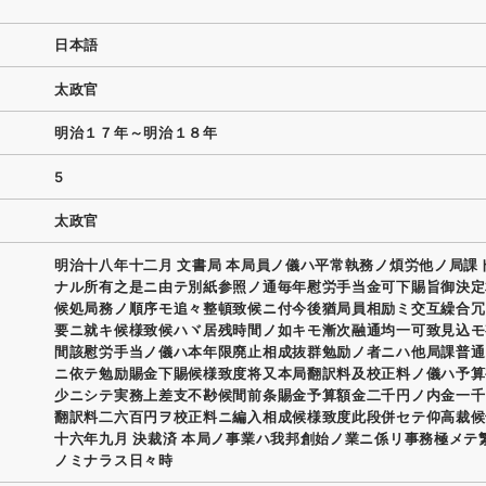
日本語
太政官
明治１７年～明治１８年
5
太政官
明治十八年十二月 文書局 本局員ノ儀ハ平常執務ノ煩労他ノ局課
ナル所有之是ニ由テ別紙参照ノ通毎年慰労手当金可下賜旨御決定
候処局務ノ順序モ追々整頓致候ニ付今後猶局員相励ミ交互繰合冗
要ニ就キ候様致候ハヾ居残時間ノ如キモ漸次融通均一可致見込モ
間該慰労手当ノ儀ハ本年限廃止相成抜群勉励ノ者ニハ他局課普通
ニ依テ勉励賜金下賜候様致度将又本局翻訳料及校正料ノ儀ハ予算
少ニシテ実務上差支不尠候間前条賜金予算額金二千円ノ内金一千
翻訳料二六百円ヲ校正料ニ編入相成候様致度此段併セテ仰高裁候
十六年九月 決裁済 本局ノ事業ハ我邦創始ノ業ニ係リ事務極メテ
ノミナラス日々時