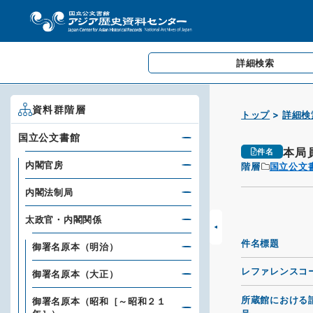
詳細検索
資料群階層
トップ
詳細検
国立公文書館
本局
件名
内閣官房
階層
国立公文
内閣法制局
太政官・内閣関係
件名標題
御署名原本（明治）
レファレンスコ
御署名原本（大正）
所蔵館における
御署名原本（昭和［～昭和２１