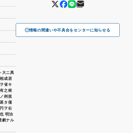
情報の間違いや不具合をセンターに知らせる
ト大ニ異
相成居
ヲ省キ
有之候
ノ例規
甚タ僅
円ヲ右
也 明治
繁劇ナル