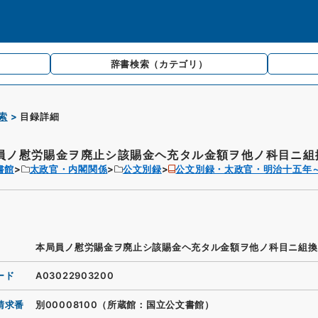
辞書検索
（カテゴリ）
索
目録詳細
員ノ慰労賜金ヲ廃止シ該賜金ヘ充タル金額ヲ他ノ科目ニ組換
書館
太政官・内閣関係
公文別録
公文別録・太政官・明治十五年
本局員ノ慰労賜金ヲ廃止シ該賜金ヘ充タル金額ヲ他ノ科目ニ組換
ード
A03022903200
請求番
別00008100（所蔵館：国立公文書館）