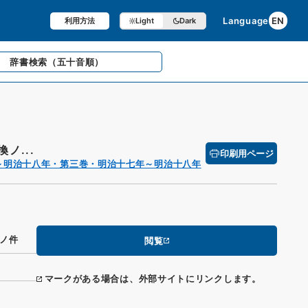
Language
EN
利用方法
Light
Dark
辞書検索
（五十音順）
ノ...
印刷用ページ
～明治十八年・第三巻・明治十七年～明治十八年
ノ件
閲覧
マークがある場合は、外部サイトにリンクします。