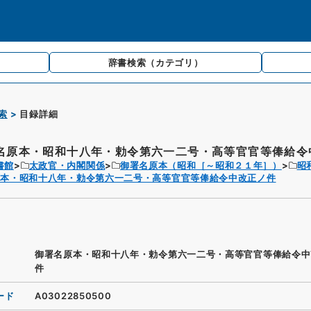
辞書検索
（カテゴリ）
索
目録詳細
名原本・昭和十八年・勅令第六一二号・高等官官等俸給令中
書館
太政官・内閣関係
御署名原本（昭和［～昭和２１年］）
昭
原本・昭和十八年・勅令第六一二号・高等官官等俸給令中改正ノ件
御署名原本・昭和十八年・勅令第六一二号・高等官官等俸給令中
件
ード
A03022850500