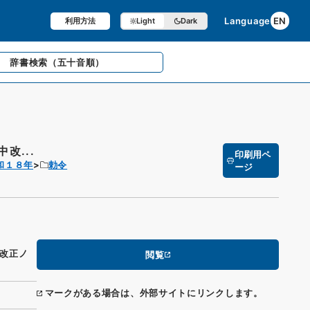
Language
EN
利用方法
Light
Dark
辞書検索
（五十音順）
改...
印刷用ペ
和１８年
勅令
ージ
改正ノ
閲覧
マークがある場合は、外部サイトにリンクします。