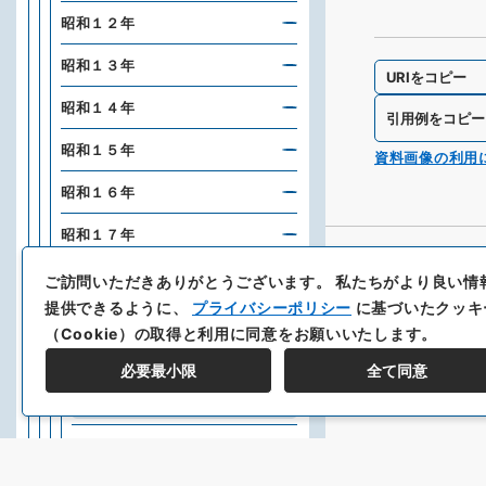
昭和１２年
昭和１３年
URIをコピー
昭和１４年
引用例をコピー
昭和１５年
資料画像の利用
昭和１６年
昭和１７年
昭和１８年
ご訪問いただきありがとうございます。
私たちがより良い情
提供できるように、
プライバシーポリシー
に基づいたクッキ
詔書
（Cookie）の取得と利用に同意をお願いいたします。
法律
必要最小限
全て同意
勅令
予算