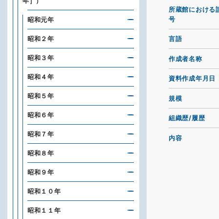
年］）
所蔵館における
号
昭和元年
昭和２年
言語
昭和３年
作成者名称
昭和４年
資料作成年月日
昭和５年
規模
昭和６年
組織歴/履歴
昭和７年
内容
昭和８年
昭和９年
昭和１０年
昭和１１年