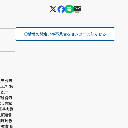
情報の間違いや不具合をセンターに知らせる
之ヲ公布
正ス 第
ノ次ニ
湾総督府
軍兵志願
軍兵志願
志願者訓
訓練所教
教官 所