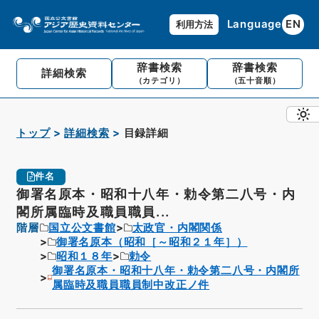
Language
EN
利用方法
辞書検索
辞書検索
詳細検索
（カテゴリ）
（五十音順）
トップ
詳細検索
目録詳細
件名
御署名原本・昭和十八年・勅令第二八号・内
閣所属臨時及職員職員...
階層
国立公文書館
太政官・内閣関係
御署名原本（昭和［～昭和２１年］）
昭和１８年
勅令
御署名原本・昭和十八年・勅令第二八号・内閣所
属臨時及職員職員制中改正ノ件