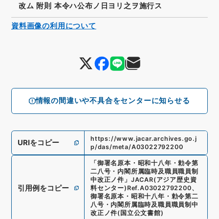
改ム 附則 本令ハ公布ノ日ヨリ之ヲ施行ス
資料画像の利用について
情報の間違いや不具合をセンターに知らせる
https://www.jacar.archives.go.j
URIをコピー
p/das/meta/A03022792200
「
御署名原本・昭和十八年・勅令第
二八号・内閣所属臨時及職員職員制
中改正ノ件
」
JACAR(アジア歴史資
引用例をコピー
料センター)
Ref.
A03022792200
、
御署名原本・昭和十八年・勅令第二
八号・内閣所属臨時及職員職員制中
改正ノ件
(
国立公文書館
)