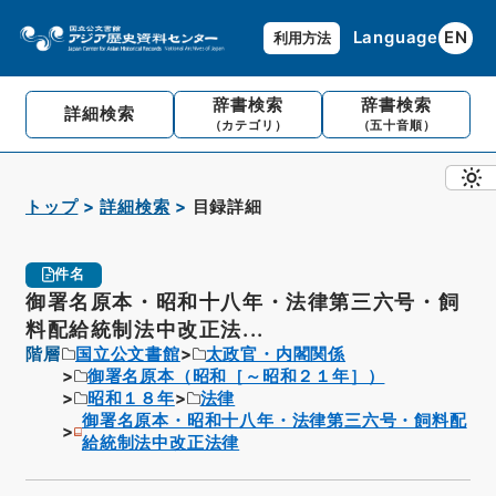
Language
EN
利用方法
辞書検索
辞書検索
詳細検索
（カテゴリ）
（五十音順）
トップ
詳細検索
目録詳細
件名
御署名原本・昭和十八年・法律第三六号・飼
料配給統制法中改正法...
階層
国立公文書館
太政官・内閣関係
御署名原本（昭和［～昭和２１年］）
昭和１８年
法律
御署名原本・昭和十八年・法律第三六号・飼料配
給統制法中改正法律