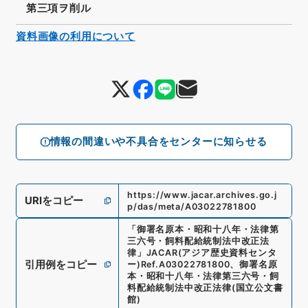
第三項ヲ削ル
資料画像の利用について
情報の間違いや不具合をセンターに知らせる
https://www.jacar.archives.go.j
URIをコピー
p/das/meta/A03022781800
「
御署名原本・昭和十八年・法律第
三六号・飼料配給統制法中改正法
律
」
JACAR(アジア歴史資料センタ
引用例をコピー
ー)
Ref.
A03022781800
、
御署名原
本・昭和十八年・法律第三六号・飼
料配給統制法中改正法律
(
国立公文書
館
)