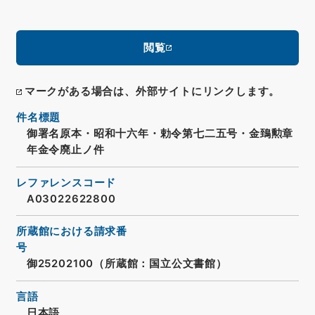
閲覧
マークがある場合は、外部サイトにリンクします。
件名標題
御署名原本・昭和十六年・勅令第七二五号・金鵄勲章
年金令廃止ノ件
レファレンスコード
A03022622800
所蔵館における請求番
号
御25202100（所蔵館：国立公文書館）
言語
日本語