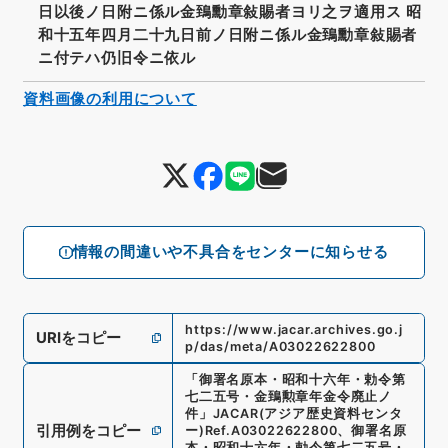
日以後ノ日附ニ係ル金鵄勳章敍賜者ヨリ之ヲ適用ス 昭
和十五年四月二十九日前ノ日附ニ係ル金鵄勳章敍賜者
ニ付テハ仍旧令ニ依ル
資料画像の利用について
情報の間違いや不具合をセンターに知らせる
https://www.jacar.archives.go.j
URIをコピー
p/das/meta/A03022622800
「
御署名原本・昭和十六年・勅令第
七二五号・金鵄勲章年金令廃止ノ
件
」
JACAR(アジア歴史資料センタ
引用例をコピー
ー)
Ref.
A03022622800
、
御署名原
本・昭和十六年・勅令第七二五号・