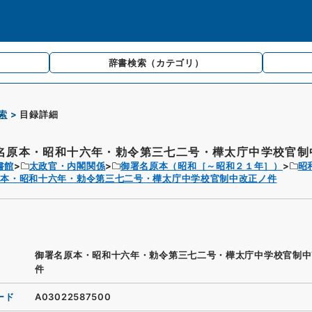
辞書検索
（カテゴリ）
索
目録詳細
名原本・昭和十六年・勅令第三七二号・樺太庁中学校官制中
書館
太政官・内閣関係
御署名原本（昭和［～昭和２１年］）
昭
原本・昭和十六年・勅令第三七二号・樺太庁中学校官制中改正ノ件
御署名原本・昭和十六年・勅令第三七二号・樺太庁中学校官制中
件
ード
A03022587500