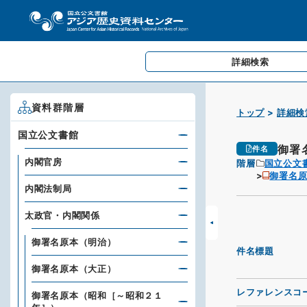
詳細検索
資料群階層
トップ
詳細検
国立公文書館
御署
件名
内閣官房
階層
国立公文
御署名
内閣法制局
太政官・内閣関係
御署名原本（明治）
件名標題
御署名原本（大正）
レファレンスコ
御署名原本（昭和［～昭和２１