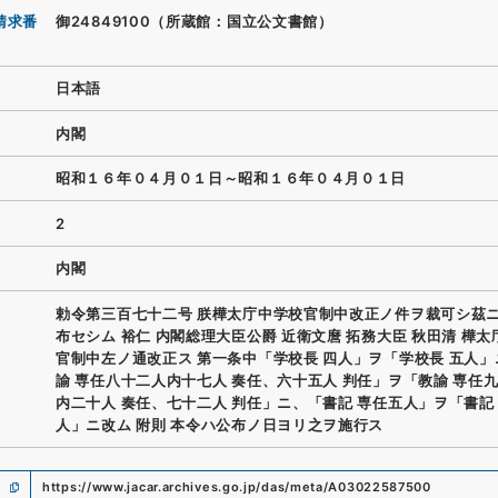
請求番
御24849100（所蔵館：国立公文書館）
日本語
内閣
昭和１６年０４月０１日～昭和１６年０４月０１日
2
内閣
勅令第三百七十二号 朕樺太庁中学校官制中改正ノ件ヲ裁可シ茲
布セシム 裕仁 内閣総理大臣公爵 近衛文麿 拓務大臣 秋田清 樺
官制中左ノ通改正ス 第一条中「学校長 四人」ヲ「学校長 五人
諭 専任八十二人内十七人 奏任、六十五人 判任」ヲ「教諭 専任
内二十人 奏任、七十二人 判任」ニ、「書記 専任五人」ヲ「書記
人」ニ改ム 附則 本令ハ公布ノ日ヨリ之ヲ施行ス
https://www.jacar.archives.go.jp/das/meta/A03022587500