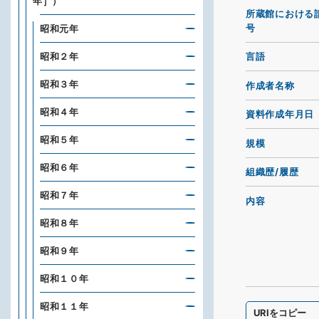
年］）
所蔵館における
号
昭和元年
昭和２年
言語
昭和３年
作成者名称
昭和４年
資料作成年月日
昭和５年
規模
昭和６年
組織歴/履歴
昭和７年
内容
昭和８年
昭和９年
昭和１０年
昭和１１年
URIをコピー