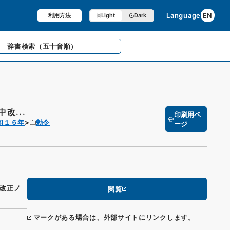
Language
EN
利用方法
Light
Dark
辞書検索
（五十音順）
改...
印刷用ペ
和１６年
勅令
ージ
改正ノ
閲覧
マークがある場合は、外部サイトにリンクします。