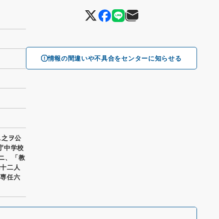
情報の間違いや不具合をセンターに知らせる
ニ之ヲ公
太庁中学校
」ニ、「教
九十二人
 専任六