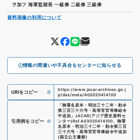
ヲ加フ 海軍監獄長 一級俸 二級俸 三級俸
資料画像の利用について
情報の間違いや不具合をセンターに知らせる
https://www.jacar.archives.go.j
URIをコピー
p/das/meta/A03020414100
「
御署名原本・明治三十二年・勅令
第三百三十六号・高等官官等俸給令
中追加
」
JACAR(アジア歴史資料セ
引用例をコピー
ンター)
Ref.
A03020414100
、
御署
名原本・明治三十二年・勅令第三百
三十六号・高等官官等俸給令中追加
(
国立公文書館
)