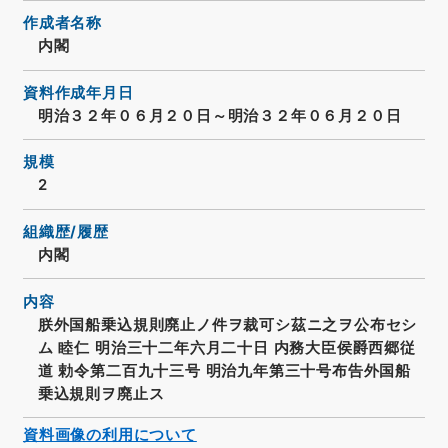
作成者名称
内閣
資料作成年月日
明治３２年０６月２０日～明治３２年０６月２０日
規模
2
組織歴/履歴
内閣
内容
朕外国船乗込規則廃止ノ件ヲ裁可シ茲ニ之ヲ公布セシ
ム 睦仁 明治三十二年六月二十日 内務大臣侯爵西郷従
道 勅令第二百九十三号 明治九年第三十号布告外国船
乗込規則ヲ廃止ス
資料画像の利用について