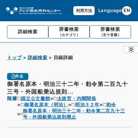
Language
EN
利用方法
辞書検索
辞書検索
詳細検索
（カテゴリ）
（五十音順）
トップ
詳細検索
目録詳細
件名
御署名原本・明治三十二年・勅令第二百九十
三号・外国船乗込規則...
階層
国立公文書館
太政官・内閣関係
御署名原本（明治）
明治３２年
勅令
御署名原本・明治三十二年・勅令第二百九十三
号・外国船乗込規則廃止