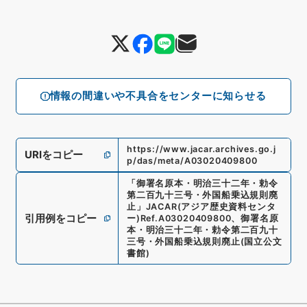
情報の間違いや不具合をセンターに知らせる
https://www.jacar.archives.go.j
URIをコピー
p/das/meta/A03020409800
「
御署名原本・明治三十二年・勅令
第二百九十三号・外国船乗込規則廃
止
」
JACAR(アジア歴史資料センタ
引用例をコピー
ー)
Ref.
A03020409800
、
御署名原
本・明治三十二年・勅令第二百九十
三号・外国船乗込規則廃止
(
国立公文
書館
)