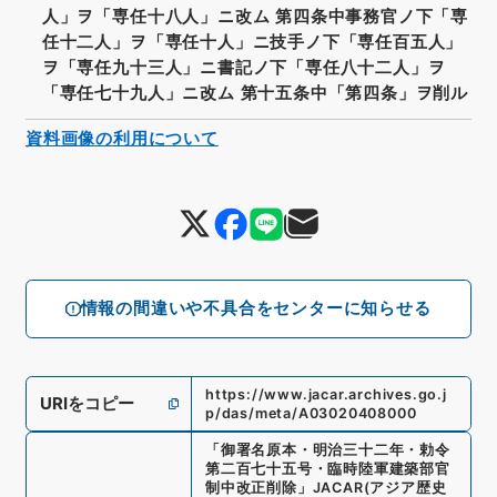
人」ヲ「専任十八人」ニ改ム 第四条中事務官ノ下「専
任十二人」ヲ「専任十人」ニ技手ノ下「専任百五人」
ヲ「専任九十三人」ニ書記ノ下「専任八十二人」ヲ
「専任七十九人」ニ改ム 第十五条中「第四条」ヲ削ル
資料画像の利用について
情報の間違いや不具合をセンターに知らせる
https://www.jacar.archives.go.j
URIをコピー
p/das/meta/A03020408000
「
御署名原本・明治三十二年・勅令
第二百七十五号・臨時陸軍建築部官
制中改正削除
」
JACAR(アジア歴史