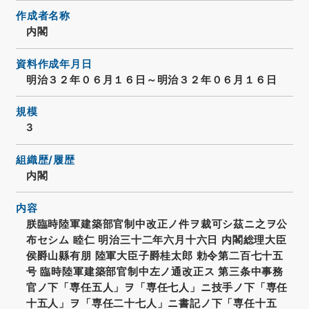
作成者名称
内閣
資料作成年月日
明治３２年０６月１６日～明治３２年０６月１６日
規模
3
組織歴/履歴
内閣
内容
朕臨時陸軍建築部官制中改正ノ件ヲ裁可シ茲ニ之ヲ公
布セシム 睦仁 明治三十二年六月十六日 内閣総理大臣
侯爵山縣有朋 陸軍大臣子爵桂太郎 勅令第二百七十五
号 臨時陸軍建築部官制中左ノ通改正ス 第三条中事務
官ノ下「専任五人」ヲ「専任七人」ニ技手ノ下「専任
十五人」ヲ「専任二十七人」ニ書記ノ下「専任十五