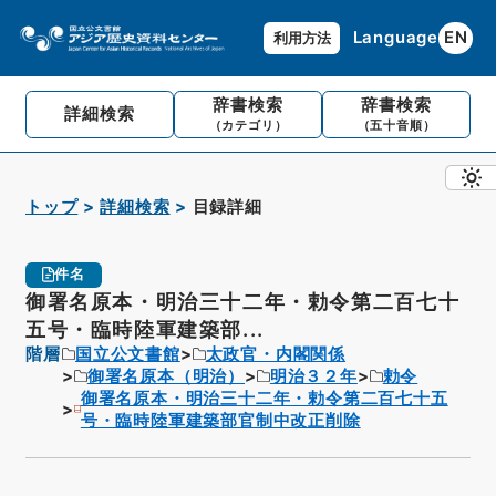
Language
EN
利用方法
辞書検索
辞書検索
詳細検索
（カテゴリ）
（五十音順）
トップ
詳細検索
目録詳細
件名
御署名原本・明治三十二年・勅令第二百七十
五号・臨時陸軍建築部...
階層
国立公文書館
太政官・内閣関係
御署名原本（明治）
明治３２年
勅令
御署名原本・明治三十二年・勅令第二百七十五
号・臨時陸軍建築部官制中改正削除