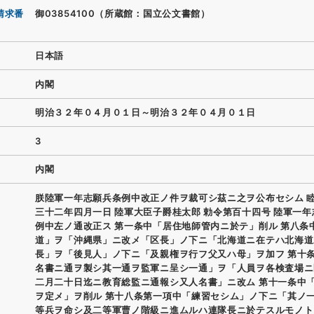
請求番
御03854100（所蔵館：国立公文書館）
日本語
内閣
明治３２年０４月０１日～明治３２年０４月０１日
3
内閣
朕陸軍一年志願兵条例中改正ノ件ヲ裁可シ茲ニ之ヲ公布セシム 睦
三十二年四月一日 陸軍大臣子爵桂太郎 勅令第百十四号 陸軍一
例中左ノ通改正ス 第一条中「居住地師管内ニ於テ」削ル 第八条
道」ヲ「沖縄県」ニ改メ「区長」ノ下ニ「北海道ニ在テハ北海道
長」ヲ「後見人」ノ下ニ「及親権ヲ行フ父又ハ母」ヲ加フ 第十
名書ニ通ヲ製シ其一通ヲ監軍ニ呈シ一通」ヲ「人員ヲ各検査場ニ
二月二十日迄ニ教育総監ニ通報シ又人名書」ニ改ム 第十一条中
ヲ定メ」ヲ削ル 第十八条第一項中「練習セシム」ノ下ニ「其ノ
等兵ヲ命シ及二等軍曹ノ階級ニ進ムルハ連隊長ニ於テスルモノト