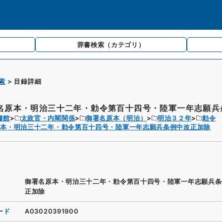
辞書検索
（カテゴリ）
索
目録詳細
名原本・明治三十二年・勅令第百十四号・陸軍一年志願兵条
書館
太政官・内閣関係
御署名原本（明治）
明治３２年
勅令
原本・明治三十二年・勅令第百十四号・陸軍一年志願兵条例中改正加除
御署名原本・明治三十二年・勅令第百十四号・陸軍一年志願兵条
正加除
ード
A03020391900