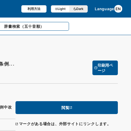
Language
EN
利用方法
Light
Dark
辞書検索
（五十音順）
例...
印刷用ペ
ージ
例中改
閲覧
マークがある場合は、外部サイトにリンクします。