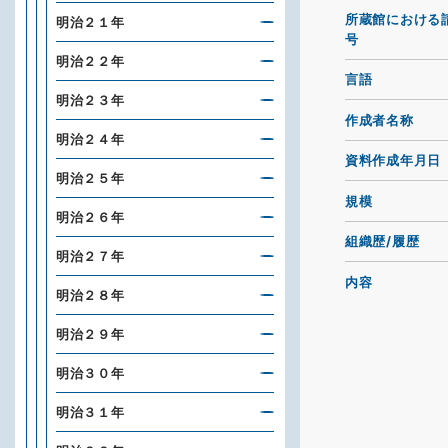
所蔵館における
明治２１年
号
明治２２年
言語
明治２３年
作成者名称
明治２４年
資料作成年月日
明治２５年
規模
明治２６年
組織歴/履歴
明治２７年
内容
明治２８年
明治２９年
明治３０年
明治３１年