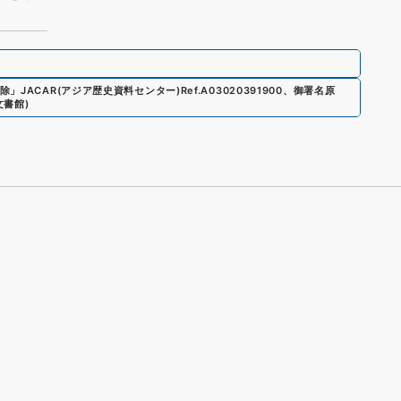
除
」
JACAR(アジア歴史資料センター)
Ref.
A03020391900
、
御署名原
文書館
)
s