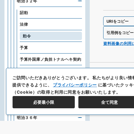
明治３２年
詔勅
URIをコピー
法律
引用例をコピー
勅令
資料画像の利用
予算
予算外国庫ノ負担トナルヘキ契約
条約
ご訪問いただきありがとうございます。
私たちがより良い情
明治３３年
提供できるように、
プライバシーポリシー
に基づいたクッキ
（Cookie）の取得と利用に同意をお願いいたします。
明治３４年
必要最小限
全て同意
明治３５年
明治３６年
明治３７年