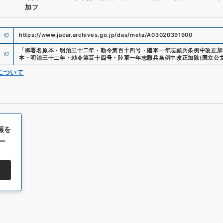
加フ
https://www.jacar.archives.go.jp/das/meta/A03020391900
「
御署名原本・明治三十二年・勅令第百十四号・陸軍一年志願兵条例中改正加
本・明治三十二年・勅令第百十四号・陸軍一年志願兵条例中改正加除
(
国立公
について
報を
ー
All rights reserved/Copyright©
Japan Center for Asian Historical Record