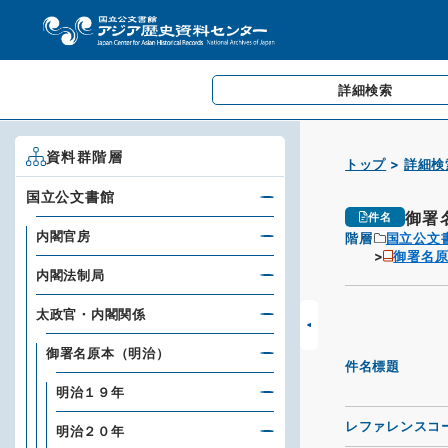
詳細検索
資料群階層
トップ
詳細検
国立公文書館
御署
件名
内閣官房
階層
国立公文
御署名
内閣法制局
太政官・内閣関係
御署名原本（明治）
件名標題
明治１９年
レファレンスコ
明治２０年