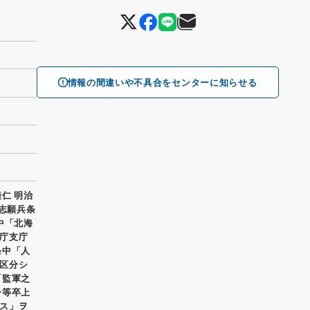
情報の間違いや不具合をセンターに知らせる
仁 明治
年志願兵条
中「北海
庁支庁
条中「人
区分シ
「監軍之
一等卒上
ス」ヲ