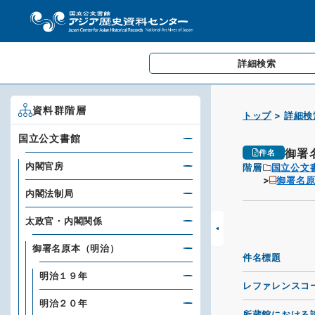
詳細検索
資料群階層
トップ
詳細検
国立公文書館
御署
件名
内閣官房
階層
国立公文
御署名
内閣法制局
太政官・内閣関係
御署名原本（明治）
件名標題
明治１９年
レファレンスコ
明治２０年
所蔵館における