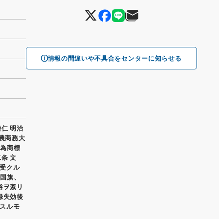
情報の間違いや不具合をセンターに知らせる
仁 明治
 農商務大
ル為商標
条 文
受クル
 国旗、
俗ヲ紊リ
録失効後
スルモ