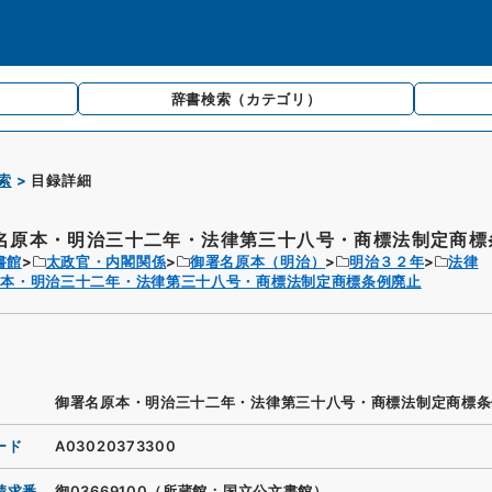
辞書検索
（カテゴリ）
索
目録詳細
名原本・明治三十二年・法律第三十八号・商標法制定商標条
書館
太政官・内閣関係
御署名原本（明治）
明治３２年
法律
原本・明治三十二年・法律第三十八号・商標法制定商標条例廃止
御署名原本・明治三十二年・法律第三十八号・商標法制定商標条
ード
A03020373300
請求番
御03669100（所蔵館：国立公文書館）