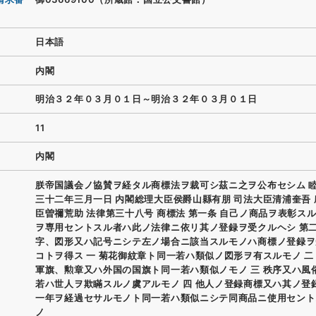
日本語
内閣
明治３２年０３月０１日～明治３２年０３月０１日
11
内閣
朕帝国議会ノ協賛ヲ経タル商標法ヲ裁可シ茲ニ之ヲ公布セシム 睦
三十二年三月一日 内閣総理大臣侯爵山縣有朋 司法大臣清浦奎吾
臣曽禰荒助 法律第三十八号 商標法 第一条 自己ノ商品ヲ表彰ス
ヲ専用セントスル者ハ此ノ法律ニ依リ其ノ登録ヲ受クルヘシ 第二
字、図形又ハ記号ニシテ左ノ場合ニ該当スルモノハ商標ノ登録ヲ
コトヲ得ス 一 菊花御紋章ト同一若ハ類似ノ図形ヲ有スルモノ 二
軍旗、勲章又ハ外国の国旗ト同一若ハ類似ノモノ 三 秩序又ハ風
若ハ世人ヲ欺瞞スルノ虞アルモノ 四 他人ノ登録商標又ハ其ノ登
一年ヲ経過セサルモノト同一若ハ類似ニシテ同商品ニ使用セント
ノ