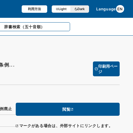
Language
EN
利用方法
Light
Dark
辞書検索
（五十音順）
例...
印刷用ペー
ジ
例廃止
閲覧
マークがある場合は、外部サイトにリンクします。