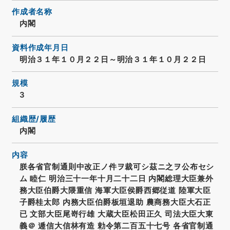
作成者名称
内閣
資料作成年月日
明治３１年１０月２２日～明治３１年１０月２２日
規模
3
組織歴/履歴
内閣
内容
朕各省官制通則中改正ノ件ヲ裁可シ茲ニ之ヲ公布セシ
ム 睦仁 明治三十一年十月二十二日 内閣総理大臣兼外
務大臣伯爵大隈重信 海軍大臣侯爵西郷従道 陸軍大臣
子爵桂太郎 内務大臣伯爵板垣退助 農商務大臣大石正
已 文部大臣尾嵜行雄 大蔵大臣松田正久 司法大臣大東
義＠ 逓信大信林有造 勅令第二百五十七号 各省官制通