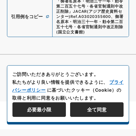
「
御署名原本・明治三十一年・勅令
第二百五十七号・各省官制通則中改
正削除
」
JACAR(アジア歴史資料セ
引用例をコピー
ンター)
Ref.
A03020355600
、
御署
名原本・明治三十一年・勅令第二百
五十七号・各省官制通則中改正削除
(
国立公文書館
)
ご訪問いただきありがとうございます。
私たちがより良い情報を提供できるように、
プライ
バシーポリシー
に基づいたクッキー（Cookie）の
取得と利用に同意をお願いいたします。
必要最小限
全て同意
資料群階層を表示する