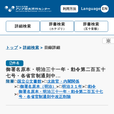
Language
EN
利用方法
辞書検索
辞書検索
詳細検索
（カテゴリ）
（五十音順）
トップ
詳細検索
目録詳細
件名
御署名原本・明治三十一年・勅令第二百五十
七号・各省官制通則中...
階層
国立公文書館
太政官・内閣関係
御署名原本（明治）
明治３１年
勅令
御署名原本・明治三十一年・勅令第二百五十七
号・各省官制通則中改正削除