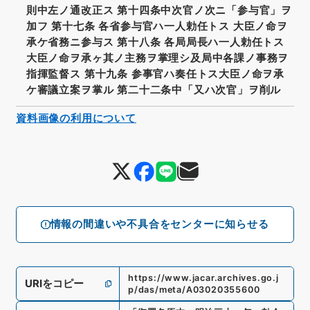
則中左ノ通改正ス 第十四条中次官ノ次ニ「参与官」ヲ
加フ 第十七条 各省参与官ハ一人勅任トス 大臣ノ命ヲ
承ケ省務ニ参与ス 第十八条 各局局長ハ一人勅任トス
大臣ノ命ヲ承ヶ其ノ主務ヲ掌理シ及局中各課ノ事務ヲ
指揮監督ス 第十九条 参事官ハ奏任トス大臣ノ命ヲ承
ケ審議立案ヲ掌ル 第二十二条中「又ハ次官」ヲ削ル
資料画像の利用について
情報の間違いや不具合をセンターに知らせる
https://www.jacar.archives.go.j
URIをコピー
p/das/meta/A03020355600