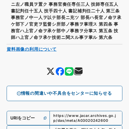
ニ左ノ職員ヲ置ク 事務官奏任専任三人 技師専任五人
書記判任十五人 技手四十人 書記補判任二十人 第三条
事務官ノ中一人ヲ以テ部長ニ充ツ 部長ハ長官ノ命ヲ承
ケ部下ノ官吏ヲ監督シ所部ノ事務ヲ掌理ス 第四条 事
務官ハ上官ノ命ヲ承ケ部中ノ事務ヲ分掌ス 第五条 技
師ハ上官ノ命ヲ承ケ技術ニ関スル事ヲ掌ル 第六条
資料画像の利用について
情報の間違いや不具合をセンターに知らせる
https://www.jacar.archives.go.j
URIをコピー
p/das/meta/A03020242600