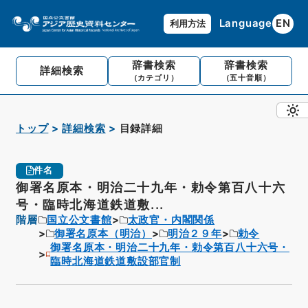
Language
EN
利用方法
辞書検索
辞書検索
詳細検索
（カテゴリ）
（五十音順）
トップ
詳細検索
目録詳細
件名
御署名原本・明治二十九年・勅令第百八十六
号・臨時北海道鉄道敷...
階層
国立公文書館
太政官・内閣関係
御署名原本（明治）
明治２９年
勅令
御署名原本・明治二十九年・勅令第百八十六号・
臨時北海道鉄道敷設部官制