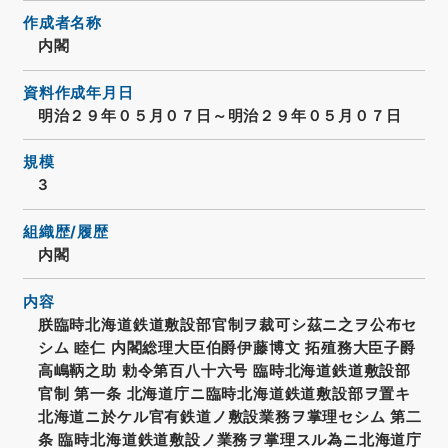
作成者名称
内閣
資料作成年月日
明治２９年０５月０７日～明治２９年０５月０７日
規模
3
組織歴/履歴
内閣
内容
朕臨時北海道鉄道敷設部官制ヲ裁可シ茲ニ之ヲ公布セ
シム 睦仁 内閣総理大臣伯爵伊藤博文 拓殖務大臣子爵
高嶋鞆之助 勅令第百八十六号 臨時北海道鉄道敷設部
官制 第一条 北海道庁ニ臨時北海道鉄道敷設部ヲ置キ
北海道ニ於ケル官有鉄道ノ敷設業務ヲ掌理セシム 第二
条 臨時北海道鉄道敷設ノ業務ヲ掌理スル為ニ北海道庁