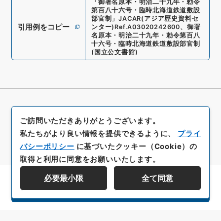
「
御署名原本・明治二十九年・勅令
第百八十六号・臨時北海道鉄道敷設
部官制
」
JACAR(アジア歴史資料セ
引用例をコピー
ンター)
Ref.
A03020242600
、
御署
名原本・明治二十九年・勅令第百八
十六号・臨時北海道鉄道敷設部官制
(
国立公文書館
)
ご訪問いただきありがとうございます。
私たちがより良い情報を提供できるように、
プライ
バシーポリシー
に基づいたクッキー（Cookie）の
取得と利用に同意をお願いいたします。
必要最小限
全て同意
資料群階層を表示する