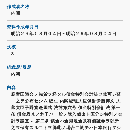
作成者名称
内閣
資料作成年月日
明治２９年０３月０４日～明治２９年０３月０４日
規模
3
組織歴/履歴
内閣
内容
朕帝国議会ノ協賛ヲ経タル償金特別会計法ヲ裁可シ茲
ニ之ヲ公布セシム 睦仁 内閣総理大臣侯爵伊藤博文 大
蔵大臣子爵渡邉国武 法律第六号 償金特別会計法 第一
条 償金及其ノ利子ハ一般ノ歳入歳出ト区分シ特別ノ会
計ヲ設置ス 第二条 償金ハ金銀地金及有価証券ヲ以テ
之ヲ保有スルコトヲ得此ノ場合ニ於テハ日本銀行ヲシ