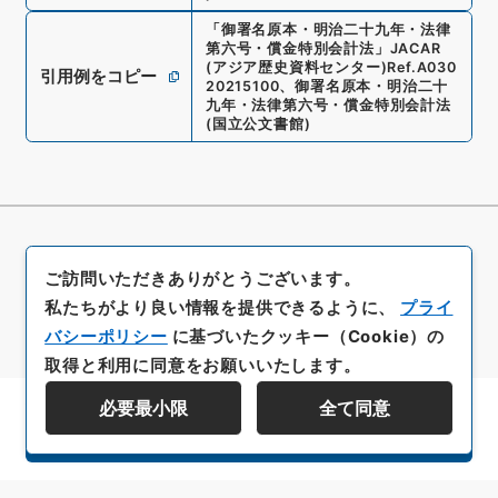
「
御署名原本・明治二十九年・法律
第六号・償金特別会計法
」
JACAR
(アジア歴史資料センター)
Ref.
A030
引用例をコピー
20215100
、
御署名原本・明治二十
九年・法律第六号・償金特別会計法
(
国立公文書館
)
ご訪問いただきありがとうございます。
私たちがより良い情報を提供できるように、
プライ
バシーポリシー
に基づいたクッキー（Cookie）の
取得と利用に同意をお願いいたします。
必要最小限
全て同意
資料群階層を表示する