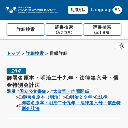
Language
EN
利用方法
辞書検索
辞書検索
詳細検索
（カテゴリ）
（五十音順）
トップ
詳細検索
目録詳細
件名
御署名原本・明治二十九年・法律第六号・償
金特別会計法
階層
国立公文書館
太政官・内閣関係
御署名原本（明治）
明治２９年
法律
御署名原本・明治二十九年・法律第六号・償金特
別会計法