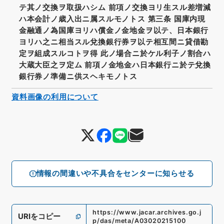
テ其ノ交換ヲ取扱ハシム 前項ノ交換ヨリ生スル差増減
ハ本会計ノ歳入出ニ属スルモノトス 第三条 国庫内現
金融通ノ為国庫ヨリハ償金ノ金地金ヲ以テ、日本銀行
ヨリハ之ニ相当スル兌換銀行券ヲ以テ相互間ニ貸借勘
定ヲ組成スルコトヲ得 此ノ場合ニ於ケル利子ノ割合ハ
大蔵大臣之ヲ定ム 前項ノ金地金ハ日本銀行ニ於テ兌換
銀行券ノ準備ニ供スヘキモノトス
資料画像の利用について
情報の間違いや不具合をセンターに知らせる
https://www.jacar.archives.go.j
URIをコピー
p/das/meta/A03020215100