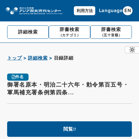
Language
EN
利用方法
辞書検索
辞書検索
詳細検索
（カテゴリ）
（五十音順）
トップ
詳細検索
目録詳細
件名
御署名原本・明治二十六年・勅令第百五号・
軍馬補充署条例第四条...
閲覧