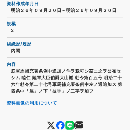
資料作成年月日
明治２６年０９月２０日～明治２６年０９月２０日
規模
2
組織歴/履歴
内閣
内容
朕軍馬補充署条例中追加ノ件ヲ裁可シ茲ニ之ヲ公布セ
シム 睦仁 陸軍大臣伯爵大山巖 勅令第百五号 明治二十
六年勅令第二十七号軍馬補充署条例中左ノ通追加ス 第
四条中「属」ノ下「技手」ノ二字ヲ加フ
資料画像の利用について