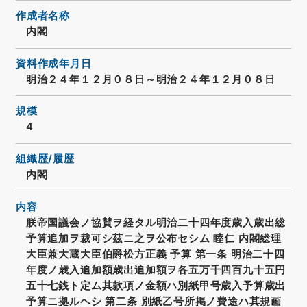
作成者名称
内閣
資料作成年月日
明治２４年１２月０８日～明治２４年１２月０８日
規模
4
組織歴/履歴
内閣
内容
朕帝国議会ノ協賛ヲ経タル明治二十四年度歳入歳出総
予算追加ヲ裁可シ茲ニ之ヲ公布セシム 睦仁 内閣総理
大臣兼大蔵大臣伯爵松方正義 予算 第一条 明治二十四
年度ノ歳入追加額歳出追加額ヲ各五万千四百九十五円
五十七銭ト定ム其款項ノ金額ハ別紙甲号歳入予算歳出
予算ニ拠ルヘシ 第二条 別紙乙号所掲ノ費途ハ其規画