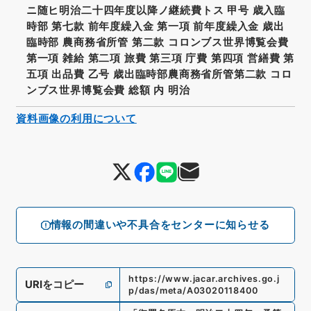
ニ随ヒ明治二十四年度以降ノ継続費トス 甲号 歳入臨
時部 第七款 前年度繰入金 第一項 前年度繰入金 歳出
臨時部 農商務省所管 第二款 コロンブス世界博覧会費
第一項 雑給 第二項 旅費 第三項 庁費 第四項 営繕費 第
五項 出品費 乙号 歳出臨時部農商務省所管第二款 コロ
ンブス世界博覧会費 総額 内 明治
資料画像の利用について
情報の間違いや不具合をセンターに知らせる
https://www.jacar.archives.go.j
URIをコピー
p/das/meta/A03020118400