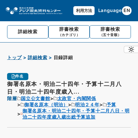
Language
EN
利用方法
辞書検索
辞書検索
詳細検索
（カテゴリ）
（五十音順）
トップ
詳細検索
目録詳細
件名
御署名原本・明治二十四年・予算十二月八
日・明治二十四年度歳入...
階層
国立公文書館
太政官・内閣関係
御署名原本（明治）
明治２４年
予算
御署名原本・明治二十四年・予算十二月八日・明
治二十四年度歳入歳出総予算追加