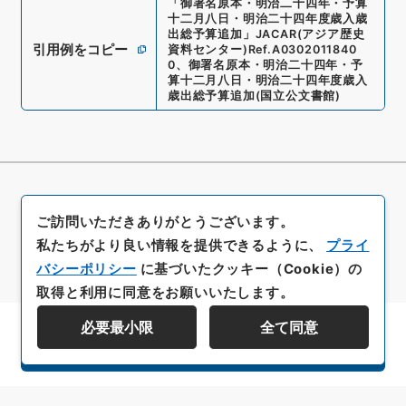
「
御署名原本・明治二十四年・予算
十二月八日・明治二十四年度歳入歳
出総予算追加
」
JACAR(アジア歴史
引用例をコピー
資料センター)
Ref.
A0302011840
0
、
御署名原本・明治二十四年・予
算十二月八日・明治二十四年度歳入
歳出総予算追加
(
国立公文書館
)
ご訪問いただきありがとうございます。
私たちがより良い情報を提供できるように、
プライ
バシーポリシー
に基づいたクッキー（Cookie）の
取得と利用に同意をお願いいたします。
必要最小限
全て同意
資料群階層を表示する