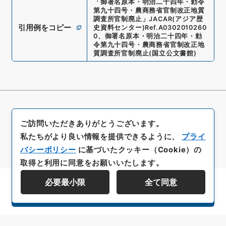
「
御署名原本・明治二十四年・勅令
第九十四号・農商務省官制改正地質
調査所官制廃止
」
JACAR(アジア歴
引用例をコピー
史資料センター)
Ref.
A0302010260
0
、
御署名原本・明治二十四年・勅
令第九十四号・農商務省官制改正地
質調査所官制廃止
(
国立公文書館
)
ご訪問いただきありがとうございます。
私たちがより良い情報を提供できるように、
プライ
バシーポリシー
に基づいたクッキー（Cookie）の
取得と利用に同意をお願いいたします。
必要最小限
全て同意
資料群階層を表示する