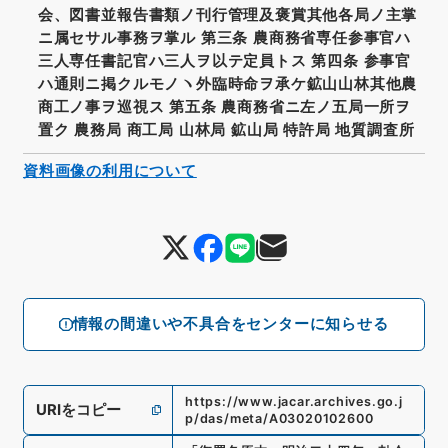
会、図書並報告書類ノ刊行管理及褒賞其他各局ノ主掌
ニ属セサル事務ヲ掌ル 第三条 農商務省専任参事官ハ
三人専任書記官ハ三人ヲ以テ定員トス 第四条 参事官
ハ通則ニ掲クルモノヽ外臨時命ヲ承ケ鉱山山林其他農
商工ノ事ヲ巡視ス 第五条 農商務省ニ左ノ五局一所ヲ
置ク 農務局 商工局 山林局 鉱山局 特許局 地質調査所
資料画像の利用について
情報の間違いや不具合をセンターに知らせる
https://www.jacar.archives.go.j
URIをコピー
p/das/meta/A03020102600