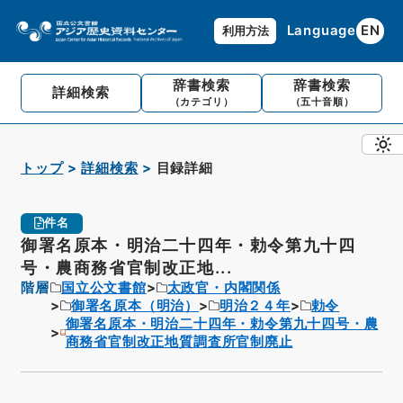
Language
EN
利用方法
辞書検索
辞書検索
詳細検索
（カテゴリ）
（五十音順）
トップ
詳細検索
目録詳細
件名
御署名原本・明治二十四年・勅令第九十四
号・農商務省官制改正地...
階層
国立公文書館
太政官・内閣関係
御署名原本（明治）
明治２４年
勅令
御署名原本・明治二十四年・勅令第九十四号・農
商務省官制改正地質調査所官制廃止