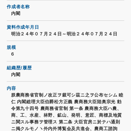
作成者名称
内閣
資料作成年月日
明治２４年０７月２４日～明治２４年０７月２４日
規模
6
組織歴/履歴
内閣
内容
朕農商務省官制ノ改正ヲ裁可シ茲ニ之ヲ公布セシム 睦
仁 内閣総理大臣伯爵松方正義 農商務大臣陸奥宗光 勅
令第九十四号 農商務省官制 第一条 農商務大臣ハ農、
商、工、水産、林野、鉱山、発明、意匠、商標及地質
ニ関スル事務ヲ管理ス 第二条 大臣官房ニ於テハ通則
ニ掲クルモノヽ外内外博覧会及共進会、農商工諮詢