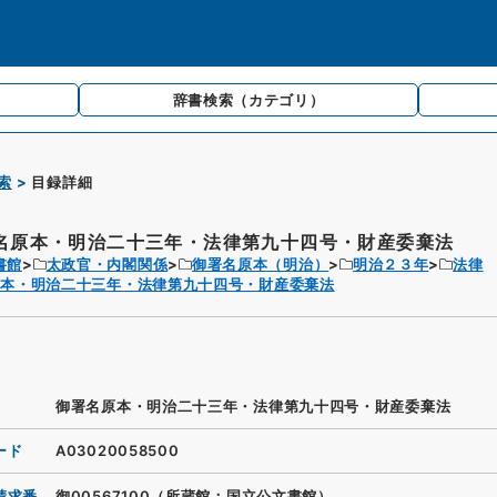
辞書検索
（カテゴリ）
索
目録詳細
名原本・明治二十三年・法律第九十四号・財産委棄法
書館
太政官・内閣関係
御署名原本（明治）
明治２３年
法律
原本・明治二十三年・法律第九十四号・財産委棄法
御署名原本・明治二十三年・法律第九十四号・財産委棄法
ード
A03020058500
請求番
御00567100（所蔵館：国立公文書館）