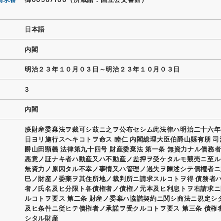
日本語
内閣
明治２３年１０月０３日～明治２３年１０月０３日
3
内閣
朕財産委棄法ヲ裁可シ茲ニ之ヲ公布セシム此法律ハ明治二十六年
日ヨリ施行スヘキコトヲ命ス 睦仁 内閣総理大臣伯爵山縣有朋 
爵山田顕義 法律第九十四号 財産委棄法 第一条 無資力ナル債務
悪意ノ証ナキ者ハ動産又ハ不動産ノ差押ヲ受ケタルモ競売ニ至ル
無資力ノ原因タル不幸ノ事情又ハ管理ノ過失ヲ陳述シテ債権者ニ
巳ノ財産ノ委棄ヲ其住所地ノ裁判所ニ請求スルコトヲ得 債務者
者ノ氏名及ヒ分限ト各債権者ノ債権ノ元本及ヒ利息トヲ右請求ニ
ルコトヲ要ス 第二条 財産ノ委棄ハ協諧契約ニ関シ商法ニ規定シ
及ヒ条件ニ従ヒテ債権者ノ承諾ヲ受クルコトヲ要ス 第三条 債権
シタル財産