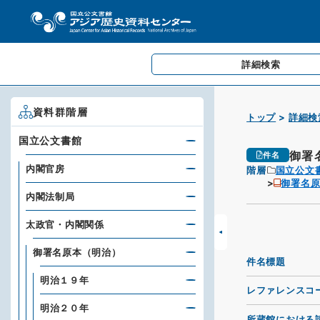
詳細検索
資料群階層
トップ
詳細検
国立公文書館
御署
件名
内閣官房
階層
国立公文
御署名
内閣法制局
太政官・内閣関係
御署名原本（明治）
件名標題
明治１９年
レファレンスコ
明治２０年
所蔵館における