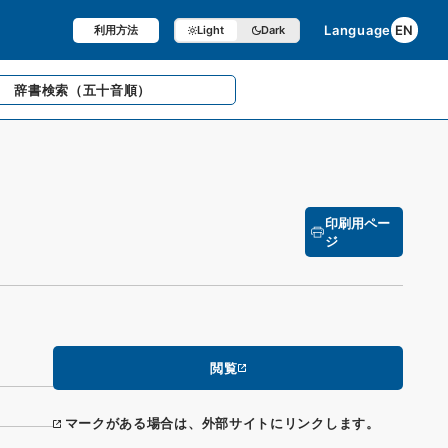
Language
EN
利用方法
Light
Dark
辞書検索
（五十音順）
印刷用ペー
ジ
閲覧
マークがある場合は、外部サイトにリンクします。