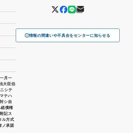
情報の間違いや不具合をセンターに知らせる
一月一
司法大臣伯
者ニシテ
マテハ
対シ自
ハ総債権
附記ス
タル方式
者ノ承諾