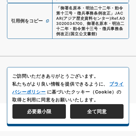
「
御署名原本・明治二十二年・勅令
第十三号・徴兵事務条例改正
」
JAC
AR(アジア歴史資料センター)
Ref.
A0
引用例をコピー
3020034700
、
御署名原本・明治二
十二年・勅令第十三号・徴兵事務条
例改正
(
国立公文書館
)
ご訪問いただきありがとうございます。
私たちがより良い情報を提供できるように、
プライ
バシーポリシー
に基づいたクッキー（Cookie）の
取得と利用に同意をお願いいたします。
必要最小限
全て同意
資料群階層を表示する