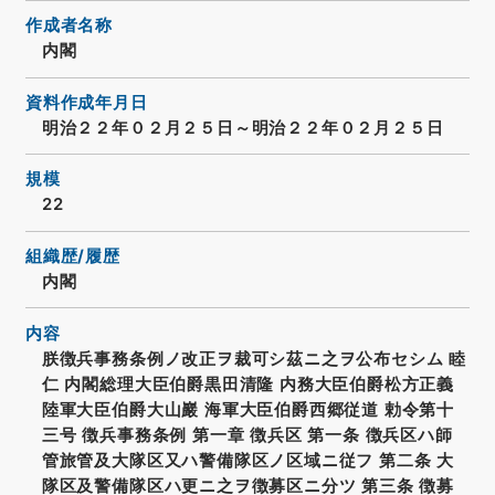
作成者名称
内閣
資料作成年月日
明治２２年０２月２５日～明治２２年０２月２５日
規模
22
組織歴/履歴
内閣
内容
朕徴兵事務条例ノ改正ヲ裁可シ茲ニ之ヲ公布セシム 睦
仁 内閣総理大臣伯爵黒田清隆 内務大臣伯爵松方正義
陸軍大臣伯爵大山巖 海軍大臣伯爵西郷従道 勅令第十
三号 徴兵事務条例 第一章 徴兵区 第一条 徴兵区ハ師
管旅管及大隊区又ハ警備隊区ノ区域ニ従フ 第二条 大
隊区及警備隊区ハ更ニ之ヲ徴募区ニ分ツ 第三条 徴募