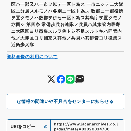
区ハ一郡又ハ一市ヲ以テ一区ト為ス 一市ニシテ二大隊
区ニ分属スルモノハ各別ニ一区ト為ス 数郡ニ一郡役所
ヲ置クモノハ数郡ヲ併セ一区ト為ス其島庁ヲ置クモノ
亦同シ 第四条 常備歩兵各連隊ノ兵員ハ其旅管内最寄
ニ大隊区ヨリ徴集スルヲ例トシ不足スルトキハ同管内
他ノ大隊区ヨリ補充ス其他ノ兵員ハ其師管ヨリ徴集ス
近衛歩兵隊
資料画像の利用について
情報の間違いや不具合をセンターに知らせる
https://www.jacar.archives.go.j
URIをコピー
p/das/meta/A03020034700