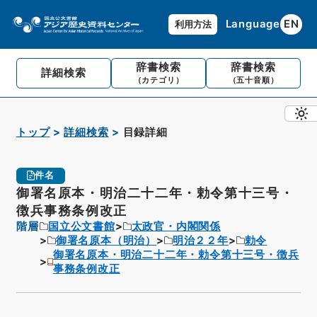
Language
EN
利用方法
辞書検索
辞書検索
詳細検索
（カテゴリ）
（五十音順）
トップ
詳細検索
目録詳細
件名
御署名原本・明治二十二年・勅令第十三号・
徴兵事務条例改正
階層
国立公文書館
太政官・内閣関係
御署名原本（明治）
明治２２年
勅令
御署名原本・明治二十二年・勅令第十三号・徴兵
事務条例改正