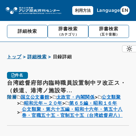
Language
EN
利用方法
辞書検索
辞書検索
詳細検索
（カテゴリ）
（五十音順）
トップ
詳細検索
目録詳細
件名
台湾総督府部内臨時職員設置制中ヲ改正ス・
（鉄道、港湾ノ施設等...
階層
国立公文書館
太政官・内閣関係
公文類聚
昭和元年～２０年
第６５編・昭和１６年
公文類聚・第六十五編・昭和十六年・第五十八
巻・官職五十五・官制五十五（台湾総督府八）