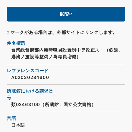
閲覧
マークがある場合は、外部サイトにリンクします。
件名標題
台湾総督府部内臨時職員設置制中ヲ改正ス・（鉄道、
港湾ノ施設等整備ノ為職員増減）
レファレンスコード
A02030284600
所蔵館における請求番
号
類02463100（所蔵館：国立公文書館）
言語
日本語