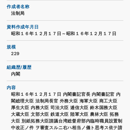
作成者名称
法制局
資料作成年月日
昭和１６年１２月１７日～昭和１６年１２月１７日
規模
229
組織歴/履歴
内閣
内容
昭和１６年１２月１７日 内閣書記官長 内閣書記官 内
閣総理大臣 法制局長官 外務大臣 海軍大臣 商工大臣
厚生大臣 内務大臣 司法大臣 逓信大臣 鈴木国務大臣
大蔵大臣 文部大臣 鉄道大臣 陸軍大臣 農林大臣 拓務
大臣 別紙拓務大臣請議台湾総督府部内臨時職員設置制
中改正ノ件 ヲ審査スルニ右ハ相当ノ儀ト思考ス依テ請