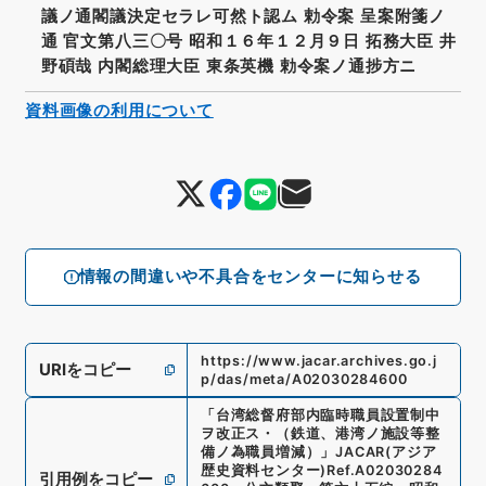
議ノ通閣議決定セラレ可然ト認ム 勅令案 呈案附箋ノ
通 官文第八三〇号 昭和１６年１２月９日 拓務大臣 井
野碩哉 内閣総理大臣 東条英機 勅令案ノ通捗方ニ
資料画像の利用について
情報の間違いや不具合をセンターに知らせる
https://www.jacar.archives.go.j
URIをコピー
p/das/meta/A02030284600
「
台湾総督府部内臨時職員設置制中
ヲ改正ス・（鉄道、港湾ノ施設等整
備ノ為職員増減）
」
JACAR(アジア
歴史資料センター)
Ref.
A02030284
引用例をコピー