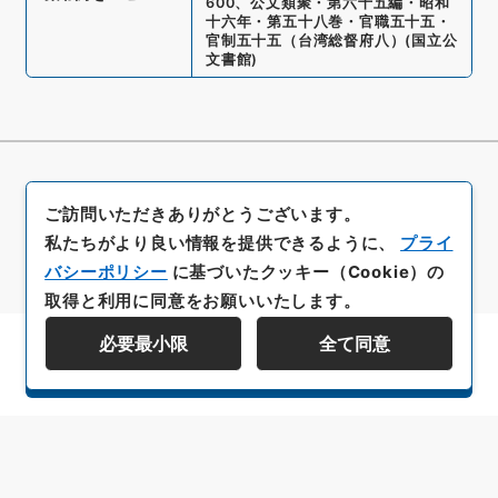
600
、
公文類聚・第六十五編・昭和
十六年・第五十八巻・官職五十五・
官制五十五（台湾総督府八）
(
国立公
文書館
)
ご訪問いただきありがとうございます。
私たちがより良い情報を提供できるように、
プライ
バシーポリシー
に基づいたクッキー（Cookie）の
取得と利用に同意をお願いいたします。
必要最小限
全て同意
資料群階層を表示する
All rights reserved/Copyright©
Japan Center for Asian Historical Records