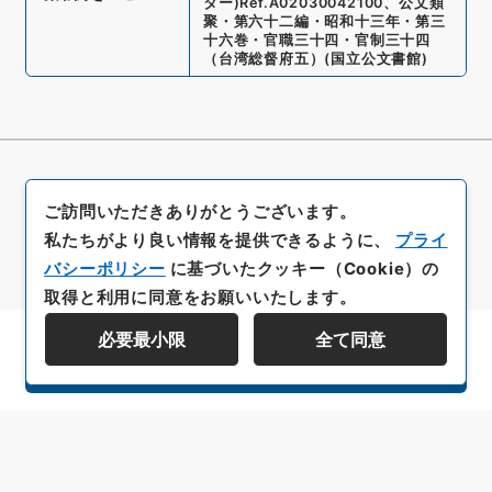
ター)
Ref.
A02030042100
、
公文類
聚・第六十二編・昭和十三年・第三
十六巻・官職三十四・官制三十四
（台湾総督府五）
(
国立公文書館
)
ご訪問いただきありがとうございます。
私たちがより良い情報を提供できるように、
プライ
バシーポリシー
に基づいたクッキー（Cookie）の
取得と利用に同意をお願いいたします。
必要最小限
全て同意
資料群階層を表示する
All rights reserved/Copyright©
Japan Center for Asian Historical Records