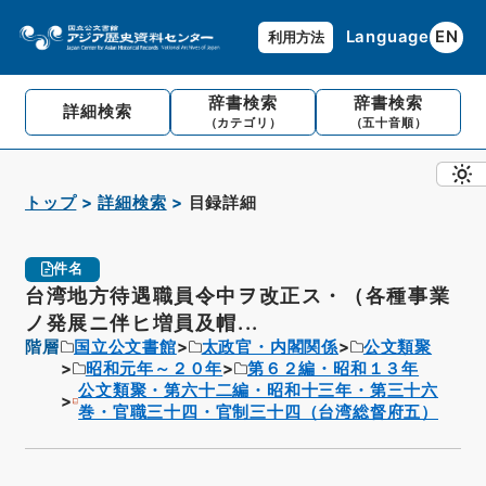
Language
EN
利用方法
辞書検索
辞書検索
詳細検索
（カテゴリ）
（五十音順）
トップ
詳細検索
目録詳細
件名
台湾地方待遇職員令中ヲ改正ス・（各種事業
ノ発展ニ伴ヒ増員及帽...
階層
国立公文書館
太政官・内閣関係
公文類聚
昭和元年～２０年
第６２編・昭和１３年
公文類聚・第六十二編・昭和十三年・第三十六
巻・官職三十四・官制三十四（台湾総督府五）