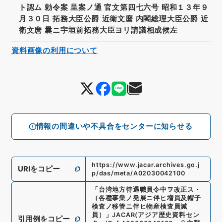
ト認ム 勅令案 呈案ノ通 官文第四七六号 昭和１３年９
月３０日 拓務大臣公爵 近衛文麿 内閣総理大臣公爵 近
衛文麿 曩ニ宇垣前拓務大臣ヨリ請議相成候左
資料画像の利用について
情報の間違いや不具合をセンターに知らせる
https://www.jacar.archives.go.j
URIをコピー
p/das/meta/A02030042100
「
台湾地方待遇職員令中ヲ改正ス・
（各種事業ノ発展ニ伴ヒ増員及帽子
検査ノ移管ニ伴ヒ物産検査員減
員）
」
JACAR(アジア歴史資料セン
引用例をコピー