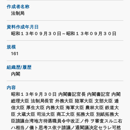
作成者名称
法制局
資料作成年月日
昭和１３年０９月３０日～昭和１３年０９月３０日
規模
161
組織歴/履歴
内閣
内容
昭和１３年９月３０日 内閣書記官長 内閣書記官 内閣
総理大臣 法制局長官 外務大臣 陸軍大臣 文部大臣 逓
信大臣 厚生大臣 内務大臣 海軍大臣 農林大臣 鉄道大
臣 大蔵大臣 司法大臣 商工大臣 拓務大臣 別紙拓務大
臣請議台湾地方待遇職員令中改正ノ件 ヲ審査スルニ右
ハ相当ノ儀ト思考ス依テ請議ノ通閣議决定セラレ可然