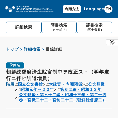
Language
EN
利用方法
辞書検索
辞書検索
詳細検索
（カテゴリ）
（五十音順）
トップ
詳細検索
目録詳細
件名
朝鮮総督府済生院官制中ヲ改正ス・（学年進
行ニ伴ヒ訓道増員）
階層
国立公文書館
太政官・内閣関係
公文類聚
昭和元年～２０年
第６２編・昭和１３年
公文類聚・第六十二編・昭和十三年・第二十四
巻・官職二十二・官制二十二（朝鮮総督府二）