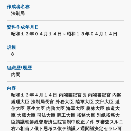
作成者名称
法制局
資料作成年月日
昭和１３年０４月１４日～昭和１３年０４月１４日
規模
8
組織歴/履歴
内閣
内容
昭和１３年４月１４日 内閣書記官長 内閣書記官 内閣
総理大臣 法制局長官 外務大臣 陸軍大臣 文部大臣 逓
信大臣 厚生大臣 内務大臣 海軍大臣 農林大臣 鉄道大
臣 大蔵大臣 司法大臣 商工大臣 拓務大臣 別紙拓務大
臣請議朝鮮総督府済生院官制中改正ノ件 ヲ審査スルニ
右ハ相当ノ儀ト思考ス依テ請議ノ通閣議決定セラレ可