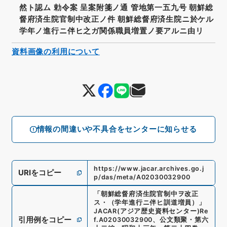
然ト認ム 勅令案 呈案附箋ノ通 管地第一五九号 朝鮮総
督府済生院官制中改正ノ件 朝鮮総督府済生院ニ於ケル
学年ノ進行ニ伴ヒ之ガ関係職員増置ノ要アルニ由リ
資料画像の利用について
情報の間違いや不具合をセンターに知らせる
https://www.jacar.archives.go.j
URIをコピー
p/das/meta/A02030032900
「
朝鮮総督府済生院官制中ヲ改正
ス・（学年進行ニ伴ヒ訓道増員）
」
JACAR(アジア歴史資料センター)
Re
引用例をコピー
f.
A02030032900
、
公文類聚・第六